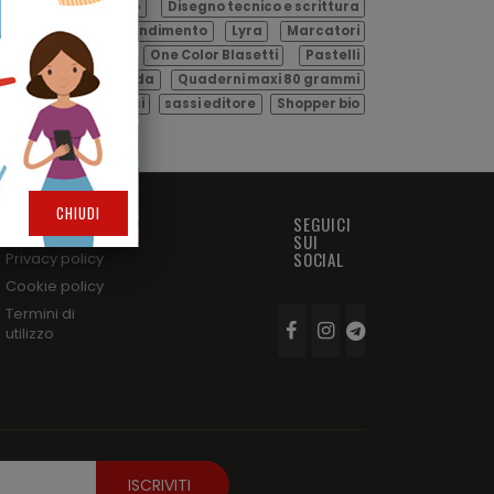
mpostabile
Didò
Disegno tecnico e scrittura
els
Lente di ingrandimento
Lyra
Marcatori
Pen
One color
One Color Blasetti
Pastelli
Plastilina
Polionda
Quaderni maxi 80 grammi
odegradabili
sassi
sassi editore
Shopper bio
ette polipropilene
CHIUDI
ASPETTI LEGALI
SEGUICI
SUI
SOCIAL
Privacy policy
Cookie policy
Termini di
utilizzo