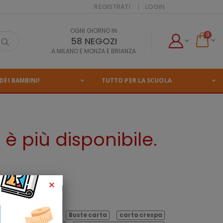
REGISTRATI
LOGIN
OGNI GIORNO IN
0
58 NEGOZI
A MILANO E MONZA E BRIANZA
DEI BAMBINI!
TUTTO PER LA SCUOLA
è più disponibile.
×
ess Class Blasetti
Buste carta
carta crespa