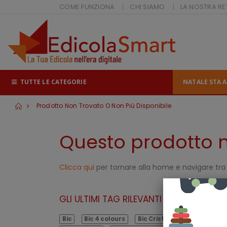
COME FUNZIONA
CHI SIAMO
LA NOSTRA RE
TUTTE LE CATEGORIE
NATALE STA A
Prodotto Non Trovato O Non Più Disponibile
Questo prodotto no
Clicca qui
per tornare alla home e navigare tra i
GLI ULTIMI TAG RILEVANTI
Bic
Bic 4 colours
Bic Cristal Original
Blist