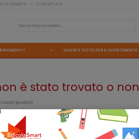
TE DI VENDITA
CONTATTACI
RRIVANDO !!!
GIOCHI E TUTTO PER IL DIVERTIMENTO 
n è stato trovato o non 
 nostri prodotti
er
Blocco Colore 24x33
Blocco spiralato
Borgonovo
Busin