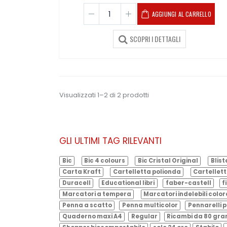
AGGIUNGI AL CARRELLO
SCOPRI I DETTAGLI
Visualizzati 1–2 di 2 prodotti
GLI ULTIMI TAG RILEVANTI
Bic
Bic 4 colours
Bic Cristal Original
Blist
Carta Kraft
Cartelletta polionda
Cartellett
Duracell
Educational libri
faber-castell
f
Marcatori a tempera
Marcatori indelebili color
Penna a scatto
Penna multicolor
Pennarelli p
Quaderno maxi A4
Regular
Ricambi da 80 gr