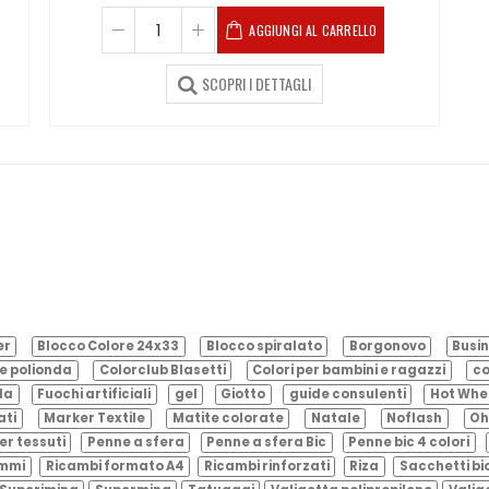
AGGIUNGI AL CARRELLO
SCOPRI I DETTAGLI
er
Blocco Colore 24x33
Blocco spiralato
Borgonovo
Busin
e polionda
Colorclub Blasetti
Colori per bambini e ragazzi
co
ila
Fuochi artificiali
gel
Giotto
guide consulenti
Hot Whe
ati
Marker Textile
Matite colorate
Natale
Noflash
Oh
er tessuti
Penne a sfera
Penne a sfera Bic
Penne bic 4 colori
ammi
Ricambi formato A4
Ricambi rinforzati
Riza
Sacchetti bi