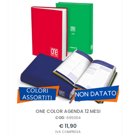
ONE COLOR AGENDA 12 MESI
COD:
695004
€ 11,90
IVA COMPRESA