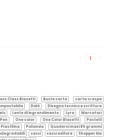
1
(corrente)
ess Class Blasetti
Buste carta
carta crespa
mpostabile
Didò
Disegno tecnico e scrittura
els
Lente di ingrandimento
Lyra
Marcatori
Pen
One color
One Color Blasetti
Pastelli
Plastilina
Polionda
Quaderni maxi 80 grammi
odegradabili
sassi
sassi editore
Shopper bio