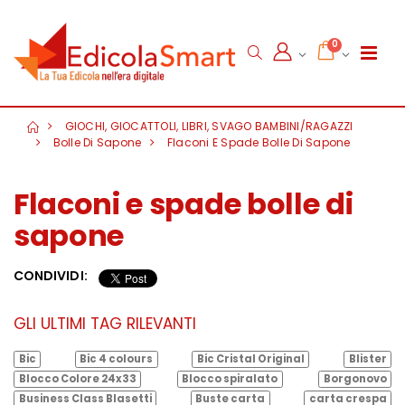
0
GIOCHI, GIOCATTOLI, LIBRI, SVAGO BAMBINI/RAGAZZI
Bolle Di Sapone
Flaconi E Spade Bolle Di Sapone
Flaconi e spade bolle di
sapone
CONDIVIDI:
GLI ULTIMI TAG RILEVANTI
Bic
Bic 4 colours
Bic Cristal Original
Blister
Blocco Colore 24x33
Blocco spiralato
Borgonovo
Business Class Blasetti
Buste carta
carta crespa