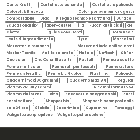
Carta Kraft
Cartelletta polionda
Cartellette polionda
Colorclub Blasetti
Colori per bambini e ragazzi
compostabile
Didò
Disegno tecnico e scrittura
Duracell
Educational libri
faber-castell
fila
Fuochi artificiali
gel
Giotto
guide consulenti
Hot Wheels
Lente di ingrandimento
Lyra
Marcatori
Marcatori a tempera
Marcatori indelebili colorati
Marker Textile
Matite colorate
Natale
Noflash
OhPen
One color
One Color Blasetti
Pastelli
Penna a scatto
Penna multicolor
Pennarelli per tessuti
Penne a sfera
Penne a sfera Bic
Penne bic 4 colori
Plastilina
Polionda
Quaderni maxi 80 grammi
Quaderno maxi A4
Regular
Ricambi da 80 grammi
Ricambi formato A4
Ricambi rinforzati
Riza
Sacchetti biodegradabili
sassi
sassi editore
Shopper bio
Shopper biocompostabile
sole 24 ore
Stabilo
Superimina
Supermina
Tatuaggi
Valigetta polipropilene
Valigette polipropilene