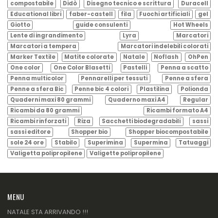
compostabile
Didò
Disegno tecnico e scrittura
Duracell
Educational libri
faber-castell
fila
Fuochi artificiali
gel
Giotto
guide consulenti
Hot Wheels
Lente di ingrandimento
Lyra
Marcatori
Marcatori a tempera
Marcatori indelebili colorati
Marker Textile
Matite colorate
Natale
Noflash
OhPen
One color
One Color Blasetti
Pastelli
Penna a scatto
Penna multicolor
Pennarelli per tessuti
Penne a sfera
Penne a sfera Bic
Penne bic 4 colori
Plastilina
Polionda
Quaderni maxi 80 grammi
Quaderno maxi A4
Regular
Ricambi da 80 grammi
Ricambi formato A4
Ricambi rinforzati
Riza
Sacchetti biodegradabili
sassi
sassi editore
Shopper bio
Shopper biocompostabile
sole 24 ore
Stabilo
Superimina
Supermina
Tatuaggi
Valigetta polipropilene
Valigette polipropilene
MENU
NATALE STA ARRIVANDO !!!