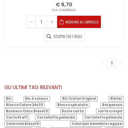
€ 9,70
IVA COMPRESA
AGGIUNGI AL CARRELLO
SCOPRI I DETTAGLI
1
(corren
GLI ULTIMI TAG RILEVANTI
Bic
Bic 4 colours
Bic Cristal Original
Blister
Blocco Colore 24x33
Blocco spiralato
Borgonovo
Business Class Blasetti
Buste carta
carta crespa
Carta Kraft
Cartelletta polionda
Cartellette polionda
Colorclub Blasetti
Colori per bambini e ragazzi