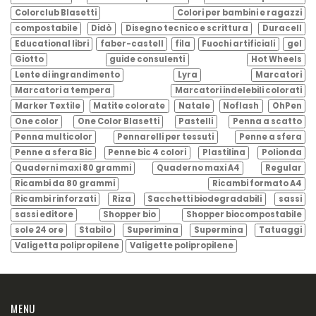
Colorclub Blasetti
Colori per bambini e ragazzi
compostabile
Didò
Disegno tecnico e scrittura
Duracell
Educational libri
faber-castell
fila
Fuochi artificiali
gel
Giotto
guide consulenti
Hot Wheels
Lente di ingrandimento
Lyra
Marcatori
Marcatori a tempera
Marcatori indelebili colorati
Marker Textile
Matite colorate
Natale
Noflash
OhPen
One color
One Color Blasetti
Pastelli
Penna a scatto
Penna multicolor
Pennarelli per tessuti
Penne a sfera
Penne a sfera Bic
Penne bic 4 colori
Plastilina
Polionda
Quaderni maxi 80 grammi
Quaderno maxi A4
Regular
Ricambi da 80 grammi
Ricambi formato A4
Ricambi rinforzati
Riza
Sacchetti biodegradabili
sassi
sassi editore
Shopper bio
Shopper biocompostabile
sole 24 ore
Stabilo
Superimina
Supermina
Tatuaggi
Valigetta polipropilene
Valigette polipropilene
MENU