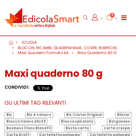
0
SCUOLA
BLOCCHI, RICAMBI, QUADERNI MAXI , COVER, RUBRICHE
Maxi Quaderni Formato A4
Maxi Quaderno 80 G
Maxi quaderno 80 g
CONDIVIDI:
GLI ULTIMI TAG RILEVANTI
Bic
Bic 4 colours
Bic Cristal Original
Blister
Blocco Colore 24x33
Blocco spiralato
Borgonovo
Business Class Blasetti
Buste carta
carta crespa
Carta Kraft
Cartelletta polionda
Cartellette polionda