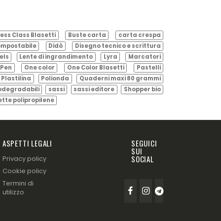
ess Class Blasetti
Buste carta
carta crespa
mpostabile
Didò
Disegno tecnico e scrittura
els
Lente di ingrandimento
Lyra
Marcatori
Pen
One color
One Color Blasetti
Pastelli
Plastilina
Polionda
Quaderni maxi 80 grammi
odegradabili
sassi
sassi editore
Shopper bio
ette polipropilene
ASPETTI LEGALI
SEGUICI
SUI
SOCIAL
Privacy policy
Cookie policy
Termini di
utilizzo