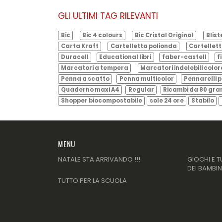
GLI ULTIMI TAG RILEVANTI
Bic
Bic 4 colours
Bic Cristal Original
Blist
Carta Kraft
Cartelletta polionda
Cartellett
Duracell
Educational libri
faber-castell
f
Marcatori a tempera
Marcatori indelebili color
Penna a scatto
Penna multicolor
Pennarelli p
Quaderno maxi A4
Regular
Ricambi da 80 gr
Shopper biocompostabile
sole 24 ore
Stabilo
MENU
NATALE STA ARRIVANDO !!!
GIOCHI E T
DEI BAMBIN
TUTTO PER LA SCUOLA