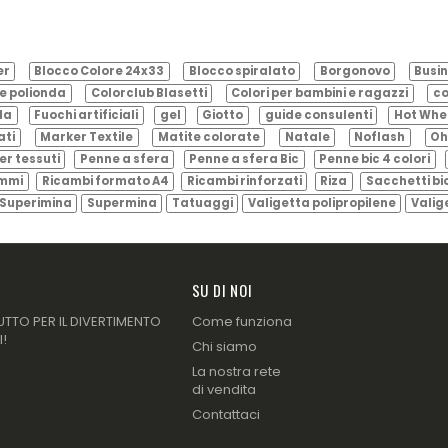
er
Blocco Colore 24x33
Blocco spiralato
Borgonovo
Busin
e polionda
Colorclub Blasetti
Colori per bambini e ragazzi
co
ila
Fuochi artificiali
gel
Giotto
guide consulenti
Hot Whe
ati
Marker Textile
Matite colorate
Natale
Noflash
Oh
er tessuti
Penne a sfera
Penne a sfera Bic
Penne bic 4 colori
ammi
Ricambi formato A4
Ricambi rinforzati
Riza
Sacchetti bi
Superimina
Supermina
Tatuaggi
Valigetta polipropilene
Valig
SU DI NOI
UTTO PER IL DIVERTIMENTO
Come funziona
I!
Chi siamo
La nostra rete
di vendita
Contattaci