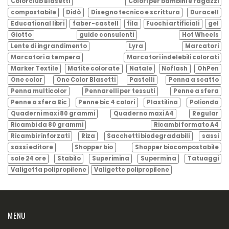
Colorclub Blasetti
Colori per bambini e ragazzi
compostabile
Didò
Disegno tecnico e scrittura
Duracell
Educational libri
faber-castell
fila
Fuochi artificiali
gel
Giotto
guide consulenti
Hot Wheels
Lente di ingrandimento
Lyra
Marcatori
Marcatori a tempera
Marcatori indelebili colorati
Marker Textile
Matite colorate
Natale
Noflash
OhPen
One color
One Color Blasetti
Pastelli
Penna a scatto
Penna multicolor
Pennarelli per tessuti
Penne a sfera
Penne a sfera Bic
Penne bic 4 colori
Plastilina
Polionda
Quaderni maxi 80 grammi
Quaderno maxi A4
Regular
Ricambi da 80 grammi
Ricambi formato A4
Ricambi rinforzati
Riza
Sacchetti biodegradabili
sassi
sassi editore
Shopper bio
Shopper biocompostabile
sole 24 ore
Stabilo
Superimina
Supermina
Tatuaggi
Valigetta polipropilene
Valigette polipropilene
MENU