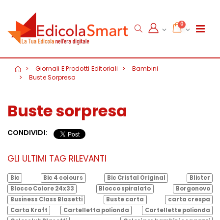
0
Giornali E Prodotti Editoriali
Bambini
Buste Sorpresa
Buste sorpresa
CONDIVIDI:
GLI ULTIMI TAG RILEVANTI
Bic
Bic 4 colours
Bic Cristal Original
Blister
Blocco Colore 24x33
Blocco spiralato
Borgonovo
Business Class Blasetti
Buste carta
carta crespa
Carta Kraft
Cartelletta polionda
Cartellette polionda