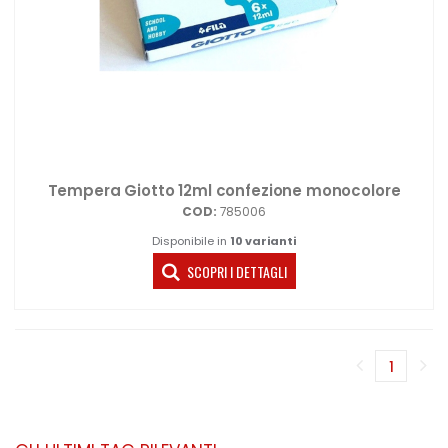
Tempera Giotto 12ml confezione monocolore
COD:
785006
Disponibile in
10 varianti
SCOPRI I DETTAGLI
1
(corren