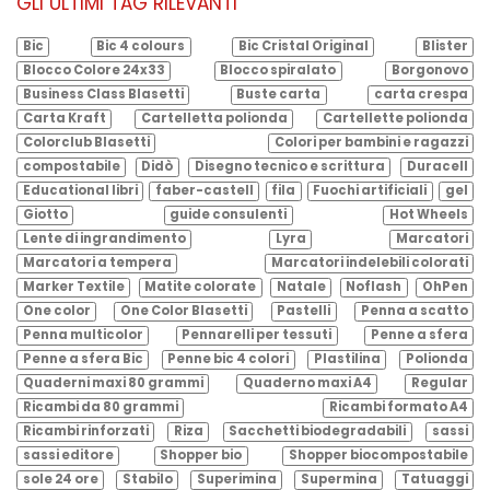
GLI ULTIMI TAG RILEVANTI
Bic
Bic 4 colours
Bic Cristal Original
Blister
Blocco Colore 24x33
Blocco spiralato
Borgonovo
Business Class Blasetti
Buste carta
carta crespa
Carta Kraft
Cartelletta polionda
Cartellette polionda
Colorclub Blasetti
Colori per bambini e ragazzi
compostabile
Didò
Disegno tecnico e scrittura
Duracell
Educational libri
faber-castell
fila
Fuochi artificiali
gel
Giotto
guide consulenti
Hot Wheels
Lente di ingrandimento
Lyra
Marcatori
Marcatori a tempera
Marcatori indelebili colorati
Marker Textile
Matite colorate
Natale
Noflash
OhPen
One color
One Color Blasetti
Pastelli
Penna a scatto
Penna multicolor
Pennarelli per tessuti
Penne a sfera
Penne a sfera Bic
Penne bic 4 colori
Plastilina
Polionda
Quaderni maxi 80 grammi
Quaderno maxi A4
Regular
Ricambi da 80 grammi
Ricambi formato A4
Ricambi rinforzati
Riza
Sacchetti biodegradabili
sassi
sassi editore
Shopper bio
Shopper biocompostabile
sole 24 ore
Stabilo
Superimina
Supermina
Tatuaggi