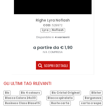
lore
Righe Lyra Noflash
COD:
529972
Lyra
Noflash
Disponibile in
4 varianti
a partire da € 1,90
IVA COMPRESA
SCOPRI I DETTAGLI
GLI ULTIMI TAG RILEVANTI
Bic
Bic 4 colours
Bic Cristal Original
Blister
Blocco Colore 24x33
Blocco spiralato
Borgonovo
Business Class Blasetti
Buste carta
carta crespa