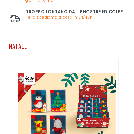
giorni all'anno
TROPPO LONTANO DALLE NOSTRE EDICOLE?
Te lo spediamo a casa in 24/48h
NATALE
S