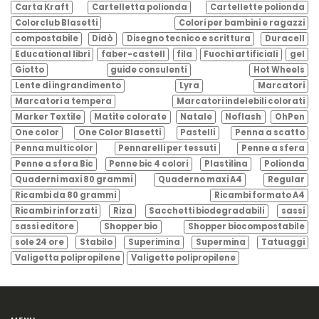
Carta Kraft
Cartelletta polionda
Cartellette polionda
Colorclub Blasetti
Colori per bambini e ragazzi
compostabile
Didò
Disegno tecnico e scrittura
Duracell
Educational libri
faber-castell
fila
Fuochi artificiali
gel
Giotto
guide consulenti
Hot Wheels
Lente di ingrandimento
Lyra
Marcatori
Marcatori a tempera
Marcatori indelebili colorati
Marker Textile
Matite colorate
Natale
Noflash
OhPen
One color
One Color Blasetti
Pastelli
Penna a scatto
Penna multicolor
Pennarelli per tessuti
Penne a sfera
Penne a sfera Bic
Penne bic 4 colori
Plastilina
Polionda
Quaderni maxi 80 grammi
Quaderno maxi A4
Regular
Ricambi da 80 grammi
Ricambi formato A4
Ricambi rinforzati
Riza
Sacchetti biodegradabili
sassi
sassi editore
Shopper bio
Shopper biocompostabile
sole 24 ore
Stabilo
Superimina
Supermina
Tatuaggi
Valigetta polipropilene
Valigette polipropilene