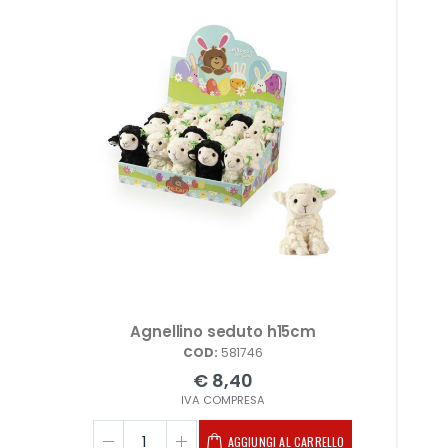
Il
Agnellino seduto h15cm
COD:
581746
€ 8,40
IVA COMPRESA
AGGIUNGI AL CARRELLO