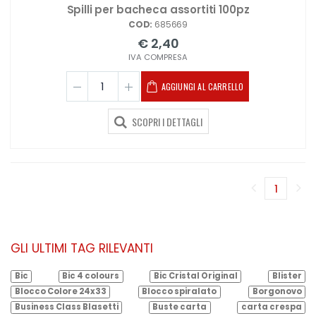
Spilli per bacheca assortiti 100pz
COD:
685669
€ 2,40
IVA COMPRESA
AGGIUNGI AL CARRELLO
SCOPRI I DETTAGLI
1
(corren
GLI ULTIMI TAG RILEVANTI
Bic
Bic 4 colours
Bic Cristal Original
Blister
Blocco Colore 24x33
Blocco spiralato
Borgonovo
Business Class Blasetti
Buste carta
carta crespa