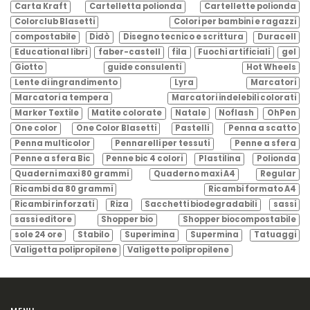
Carta Kraft
Cartelletta polionda
Cartellette polionda
Colorclub Blasetti
Colori per bambini e ragazzi
compostabile
Didò
Disegno tecnico e scrittura
Duracell
Educational libri
faber-castell
fila
Fuochi artificiali
gel
Giotto
guide consulenti
Hot Wheels
Lente di ingrandimento
Lyra
Marcatori
Marcatori a tempera
Marcatori indelebili colorati
Marker Textile
Matite colorate
Natale
Noflash
OhPen
One color
One Color Blasetti
Pastelli
Penna a scatto
Penna multicolor
Pennarelli per tessuti
Penne a sfera
Penne a sfera Bic
Penne bic 4 colori
Plastilina
Polionda
Quaderni maxi 80 grammi
Quaderno maxi A4
Regular
Ricambi da 80 grammi
Ricambi formato A4
Ricambi rinforzati
Riza
Sacchetti biodegradabili
sassi
sassi editore
Shopper bio
Shopper biocompostabile
sole 24 ore
Stabilo
Superimina
Supermina
Tatuaggi
Valigetta polipropilene
Valigette polipropilene