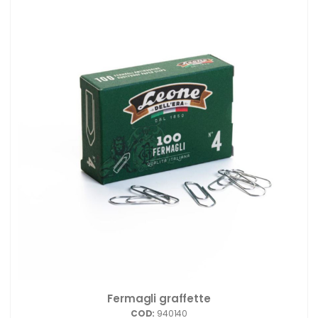
Fermagli graffette
COD:
940140