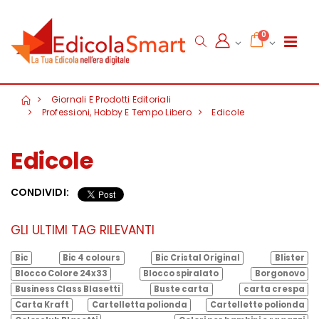
0
Giornali E Prodotti Editoriali
Professioni, Hobby E Tempo Libero
Edicole
Edicole
CONDIVIDI:
GLI ULTIMI TAG RILEVANTI
Bic
Bic 4 colours
Bic Cristal Original
Blister
Blocco Colore 24x33
Blocco spiralato
Borgonovo
Business Class Blasetti
Buste carta
carta crespa
Carta Kraft
Cartelletta polionda
Cartellette polionda