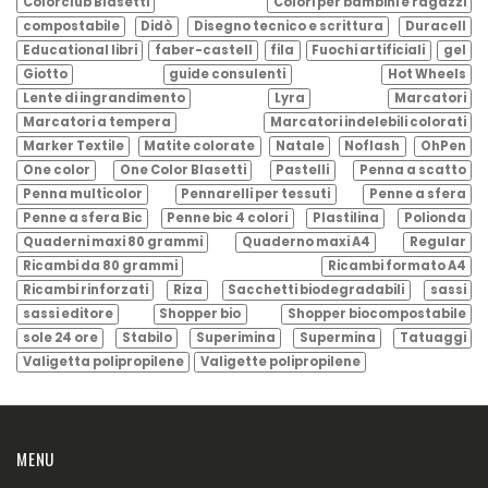
Colorclub Blasetti
Colori per bambini e ragazzi
compostabile
Didò
Disegno tecnico e scrittura
Duracell
Educational libri
faber-castell
fila
Fuochi artificiali
gel
Giotto
guide consulenti
Hot Wheels
Lente di ingrandimento
Lyra
Marcatori
Marcatori a tempera
Marcatori indelebili colorati
Marker Textile
Matite colorate
Natale
Noflash
OhPen
One color
One Color Blasetti
Pastelli
Penna a scatto
Penna multicolor
Pennarelli per tessuti
Penne a sfera
Penne a sfera Bic
Penne bic 4 colori
Plastilina
Polionda
Quaderni maxi 80 grammi
Quaderno maxi A4
Regular
Ricambi da 80 grammi
Ricambi formato A4
Ricambi rinforzati
Riza
Sacchetti biodegradabili
sassi
sassi editore
Shopper bio
Shopper biocompostabile
sole 24 ore
Stabilo
Superimina
Supermina
Tatuaggi
Valigetta polipropilene
Valigette polipropilene
MENU