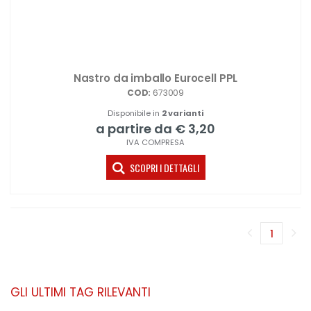
Nastro da imballo Eurocell PPL
COD:
673009
Disponibile in
2 varianti
a partire da € 3,20
IVA COMPRESA
SCOPRI I DETTAGLI
1
(corren
GLI ULTIMI TAG RILEVANTI