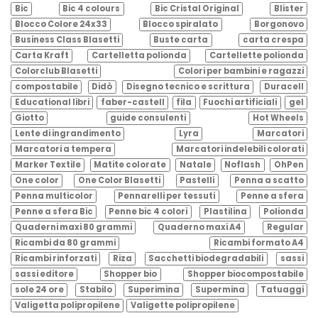
Bic
Bic 4 colours
Bic Cristal Original
Blister
Blocco Colore 24x33
Blocco spiralato
Borgonovo
Business Class Blasetti
Buste carta
carta crespa
Carta Kraft
Cartelletta polionda
Cartellette polionda
Colorclub Blasetti
Colori per bambini e ragazzi
compostabile
Didò
Disegno tecnico e scrittura
Duracell
Educational libri
faber-castell
fila
Fuochi artificiali
gel
Giotto
guide consulenti
Hot Wheels
Lente di ingrandimento
Lyra
Marcatori
Marcatori a tempera
Marcatori indelebili colorati
Marker Textile
Matite colorate
Natale
Noflash
OhPen
One color
One Color Blasetti
Pastelli
Penna a scatto
Penna multicolor
Pennarelli per tessuti
Penne a sfera
Penne a sfera Bic
Penne bic 4 colori
Plastilina
Polionda
Quaderni maxi 80 grammi
Quaderno maxi A4
Regular
Ricambi da 80 grammi
Ricambi formato A4
Ricambi rinforzati
Riza
Sacchetti biodegradabili
sassi
sassi editore
Shopper bio
Shopper biocompostabile
sole 24 ore
Stabilo
Superimina
Supermina
Tatuaggi
Valigetta polipropilene
Valigette polipropilene