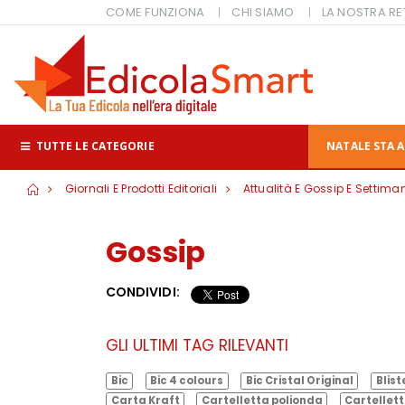
COME FUNZIONA
CHI SIAMO
LA NOSTRA RE
TUTTE LE CATEGORIE
NATALE STA A
Giornali E Prodotti Editoriali
Attualità E Gossip E Settiman
Gossip
CONDIVIDI:
GLI ULTIMI TAG RILEVANTI
Bic
Bic 4 colours
Bic Cristal Original
Blist
Carta Kraft
Cartelletta polionda
Cartellett