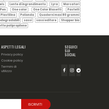
els
Lente di ingrandimento
Lyra
Marcatori
Pen
One color
One Color Blasetti
Pastelli
Plastilina
Polionda
Quaderni maxi 80 grammi
odegradabili
sassi
sassi editore
Shopper bio
ette polipropilene
ASPETTI LEGALI
SEGUICI
SUI
SOCIAL
Privacy policy
Cookie policy
Termini di
utilizzo