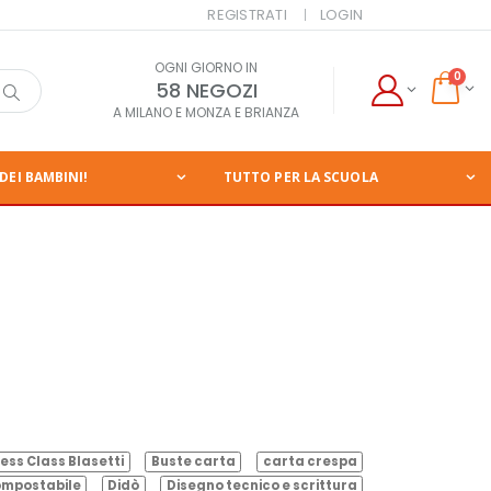
REGISTRATI
LOGIN
OGNI GIORNO IN
0
58 NEGOZI
A MILANO E MONZA E BRIANZA
DEI BAMBINI!
TUTTO PER LA SCUOLA
ess Class Blasetti
Buste carta
carta crespa
mpostabile
Didò
Disegno tecnico e scrittura