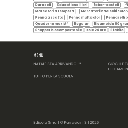
Duracell
Educational libri
faber-castell
f
Marcatori a tempera
Marcatori indelebili color
Penna a scatto
Penna multicolor
Pennarelli p
Quaderno maxi A4
Regular
Ricambi da 80 gr
Shopper biocompostabile
sole 24 ore
Stabilo
MENU
NATALE STA ARRIVANDO !!!
GIOCHI E T
DEI BAMBIN
TUTTO PER LA SCUOLA
Edicola Smart ©
Parravicini Srl
2026