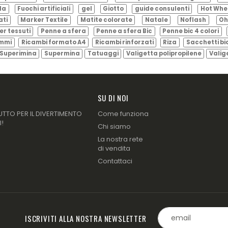
ila
Fuochi artificiali
gel
Giotto
guide consulenti
Hot Whe
ati
Marker Textile
Matite colorate
Natale
Noflash
Oh
er tessuti
Penne a sfera
Penne a sfera Bic
Penne bic 4 colori
ammi
Ricambi formato A4
Ricambi rinforzati
Riza
Sacchetti bi
Superimina
Supermina
Tatuaggi
Valigetta polipropilene
Valig
SU DI NOI
UTTO PER IL DIVERTIMENTO
Come funziona
I!
Chi siamo
La nostra rete
di vendita
Contattaci
ISCRIVITI ALLA NOSTRA NEWSLETTER