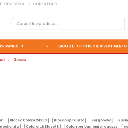
TE DI VENDITA
CONTATTACI
RRIVANDO !!!
GIOCHI E TUTTO PER IL DIVERTIMENTO 
ali
Gossip
er
Blocco Colore 24x33
Blocco spiralato
Borgonovo
Busin
e polionda
Colorclub Blasetti
Colori per bambini e ragazzi
co