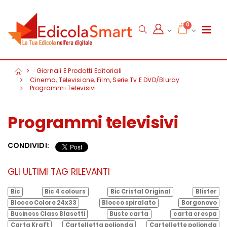
0
Giornali E Prodotti Editoriali
Cinema, Televisione, Film, Serie Tv E DVD/Bluray
Programmi Televisivi
Programmi televisivi
CONDIVIDI:
GLI ULTIMI TAG RILEVANTI
Bic
Bic 4 colours
Bic Cristal Original
Blister
Blocco Colore 24x33
Blocco spiralato
Borgonovo
Business Class Blasetti
Buste carta
carta crespa
Carta Kraft
Cartelletta polionda
Cartellette polionda