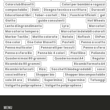
Colorclub Blasetti
Colori per bambini e ragazzi
compostabile
Didò
Disegno tecnico e scrittura
Duracell
Educational libri
faber-castell
fila
Fuochi artificiali
gel
Giotto
guide consulenti
Hot Wheels
Lente di ingrandimento
Lyra
Marcatori
Marcatori a tempera
Marcatori indelebili colorati
Marker Textile
Matite colorate
Natale
Noflash
OhPen
One color
One Color Blasetti
Pastelli
Penna a scatto
Penna multicolor
Pennarelli per tessuti
Penne a sfera
Penne a sfera Bic
Penne bic 4 colori
Plastilina
Polionda
Quaderni maxi 80 grammi
Quaderno maxi A4
Regular
Ricambi da 80 grammi
Ricambi formato A4
Ricambi rinforzati
Riza
Sacchetti biodegradabili
sassi
sassi editore
Shopper bio
Shopper biocompostabile
sole 24 ore
Stabilo
Superimina
Supermina
Tatuaggi
Valigetta polipropilene
Valigette polipropilene
MENU