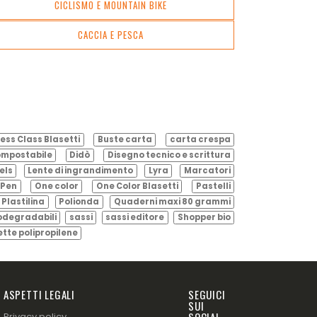
CICLISMO E MOUNTAIN BIKE
CACCIA E PESCA
ess Class Blasetti
Buste carta
carta crespa
mpostabile
Didò
Disegno tecnico e scrittura
els
Lente di ingrandimento
Lyra
Marcatori
Pen
One color
One Color Blasetti
Pastelli
Plastilina
Polionda
Quaderni maxi 80 grammi
odegradabili
sassi
sassi editore
Shopper bio
ette polipropilene
ASPETTI LEGALI
SEGUICI
SUI
SOCIAL
Privacy policy