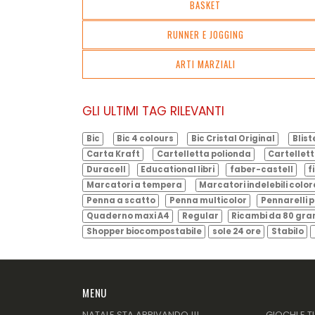
BASKET
RUNNER E JOGGING
ARTI MARZIALI
GLI ULTIMI TAG RILEVANTI
Bic
Bic 4 colours
Bic Cristal Original
Blist
Carta Kraft
Cartelletta polionda
Cartellett
Duracell
Educational libri
faber-castell
f
Marcatori a tempera
Marcatori indelebili color
Penna a scatto
Penna multicolor
Pennarelli p
Quaderno maxi A4
Regular
Ricambi da 80 gr
Shopper biocompostabile
sole 24 ore
Stabilo
MENU
NATALE STA ARRIVANDO !!!
GIOCHI E T