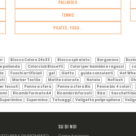
PALLAVOLO
TENNIS
PILATES, YOGA...
er
Blocco Colore 24x33
Blocco spiralato
Borgonovo
Busin
e polionda
Colorclub Blasetti
Colori per bambini e ragazzi
co
ila
Fuochi artificiali
gel
Giotto
guide consulenti
Hot Whe
ati
Marker Textile
Matite colorate
Natale
Noflash
Oh
er tessuti
Penne a sfera
Penne a sfera Bic
Penne bic 4 colori
ammi
Ricambi formato A4
Ricambi rinforzati
Riza
Sacchetti bi
Superimina
Supermina
Tatuaggi
Valigetta polipropilene
Valig
SU DI NOI
UTTO PER IL DIVERTIMENTO
Come funziona