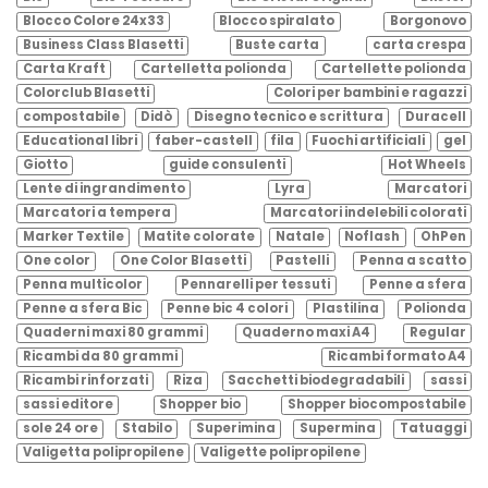
Blocco Colore 24x33
Blocco spiralato
Borgonovo
Business Class Blasetti
Buste carta
carta crespa
Carta Kraft
Cartelletta polionda
Cartellette polionda
Colorclub Blasetti
Colori per bambini e ragazzi
compostabile
Didò
Disegno tecnico e scrittura
Duracell
Educational libri
faber-castell
fila
Fuochi artificiali
gel
Giotto
guide consulenti
Hot Wheels
Lente di ingrandimento
Lyra
Marcatori
Marcatori a tempera
Marcatori indelebili colorati
Marker Textile
Matite colorate
Natale
Noflash
OhPen
One color
One Color Blasetti
Pastelli
Penna a scatto
Penna multicolor
Pennarelli per tessuti
Penne a sfera
Penne a sfera Bic
Penne bic 4 colori
Plastilina
Polionda
Quaderni maxi 80 grammi
Quaderno maxi A4
Regular
Ricambi da 80 grammi
Ricambi formato A4
Ricambi rinforzati
Riza
Sacchetti biodegradabili
sassi
sassi editore
Shopper bio
Shopper biocompostabile
sole 24 ore
Stabilo
Superimina
Supermina
Tatuaggi
Valigetta polipropilene
Valigette polipropilene