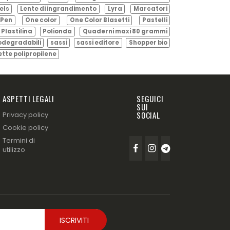
els
Lente di ingrandimento
Lyra
Marcatori
Pen
One color
One Color Blasetti
Pastelli
Plastilina
Polionda
Quaderni maxi 80 grammi
odegradabili
sassi
sassi editore
Shopper bio
ette polipropilene
ASPETTI LEGALI
SEGUICI
SUI
SOCIAL
Privacy policy
Cookie policy
Termini di
utilizzo