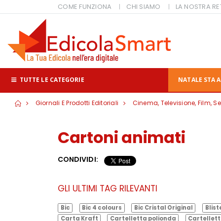
COME FUNZIONA
CHI SIAMO
LA NOSTRA RE
TUTTE LE CATEGORIE
NATALE STA A
Giornali E Prodotti Editoriali
Cinema, Televisione, Film, Se
Cartoni animati
CONDIVIDI:
GLI ULTIMI TAG RILEVANTI
Bic
Bic 4 colours
Bic Cristal Original
Blist
Carta Kraft
Cartelletta polionda
Cartellett