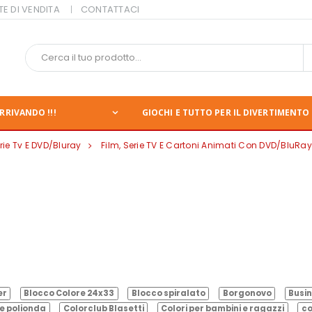
TE DI VENDITA
CONTATTACI
RRIVANDO !!!
GIOCHI E TUTTO PER IL DIVERTIMENTO 
rie Tv E DVD/Bluray
Film, Serie TV E Cartoni Animati Con DVD/BluRay
er
Blocco Colore 24x33
Blocco spiralato
Borgonovo
Busin
e polionda
Colorclub Blasetti
Colori per bambini e ragazzi
co