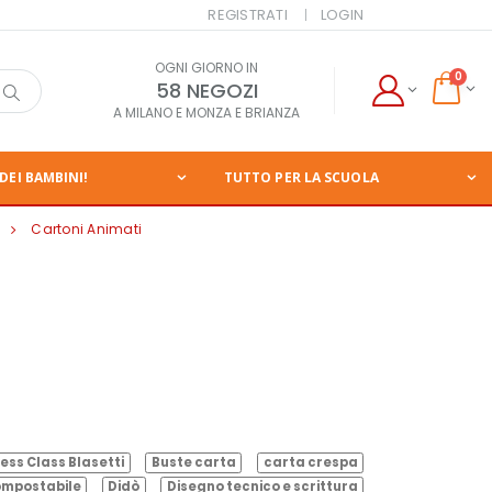
REGISTRATI
LOGIN
OGNI GIORNO IN
0
58 NEGOZI
A MILANO E MONZA E BRIANZA
DEI BAMBINI!
TUTTO PER LA SCUOLA
Cartoni Animati
ess Class Blasetti
Buste carta
carta crespa
mpostabile
Didò
Disegno tecnico e scrittura