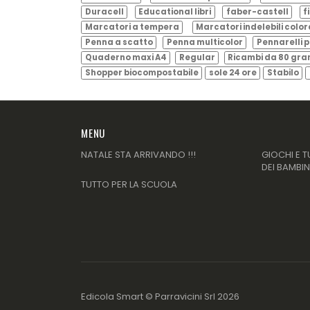
Duracell
Educational libri
faber-castell
f
Marcatori a tempera
Marcatori indelebili color
Penna a scatto
Penna multicolor
Pennarelli p
Quaderno maxi A4
Regular
Ricambi da 80 gr
Shopper biocompostabile
sole 24 ore
Stabilo
MENU
NATALE STA ARRIVANDO !!!
GIOCHI E T
DEI BAMBIN
TUTTO PER LA SCUOLA
Edicola Smart ©
Parravicini Srl
2026