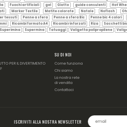
ila
Fuochi artificiali
gel
Giotto
guide consulenti
Hot Whe
ati
Marker Textile
Matite colorate
Natale
Noflash
Oh
er tessuti
Penne a sfera
Penne a sfera Bic
Penne bic 4 colori
ammi
Ricambi formato A4
Ricambi rinforzati
Riza
Sacchetti bi
Superimina
Supermina
Tatuaggi
Valigetta polipropilene
Valig
SU DI NOI
UTTO PER IL DIVERTIMENTO
Come funziona
I!
Chi siamo
La nostra rete
di vendita
Contattaci
ISCRIVITI ALLA NOSTRA NEWSLETTER