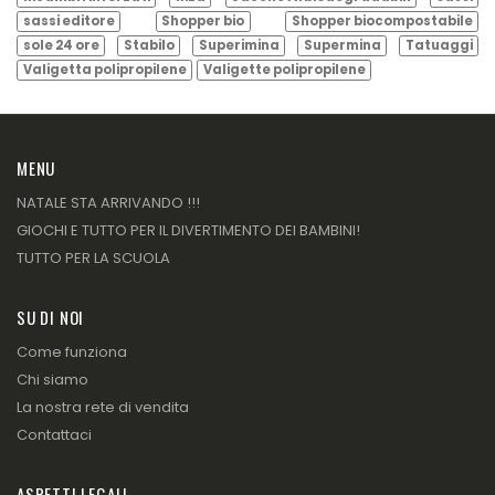
sassi editore
Shopper bio
Shopper biocompostabile
sole 24 ore
Stabilo
Superimina
Supermina
Tatuaggi
Valigetta polipropilene
Valigette polipropilene
MENU
NATALE STA ARRIVANDO !!!
GIOCHI E TUTTO PER IL DIVERTIMENTO DEI BAMBINI!
TUTTO PER LA SCUOLA
SU DI NOI
Come funziona
Chi siamo
La nostra rete di vendita
Contattaci
ASPETTI LEGALI