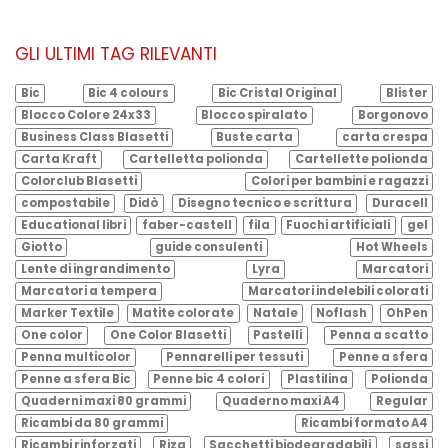
GLI ULTIMI TAG RILEVANTI
Bic
Bic 4 colours
Bic Cristal Original
Blister
Blocco Colore 24x33
Blocco spiralato
Borgonovo
Business Class Blasetti
Buste carta
carta crespa
Carta Kraft
Cartelletta polionda
Cartellette polionda
Colorclub Blasetti
Colori per bambini e ragazzi
compostabile
Didò
Disegno tecnico e scrittura
Duracell
Educational libri
faber-castell
fila
Fuochi artificiali
gel
Giotto
guide consulenti
Hot Wheels
Lente di ingrandimento
Lyra
Marcatori
Marcatori a tempera
Marcatori indelebili colorati
Marker Textile
Matite colorate
Natale
Noflash
OhPen
One color
One Color Blasetti
Pastelli
Penna a scatto
Penna multicolor
Pennarelli per tessuti
Penne a sfera
Penne a sfera Bic
Penne bic 4 colori
Plastilina
Polionda
Quaderni maxi 80 grammi
Quaderno maxi A4
Regular
Ricambi da 80 grammi
Ricambi formato A4
Ricambi rinforzati
Riza
Sacchetti biodegradabili
sassi