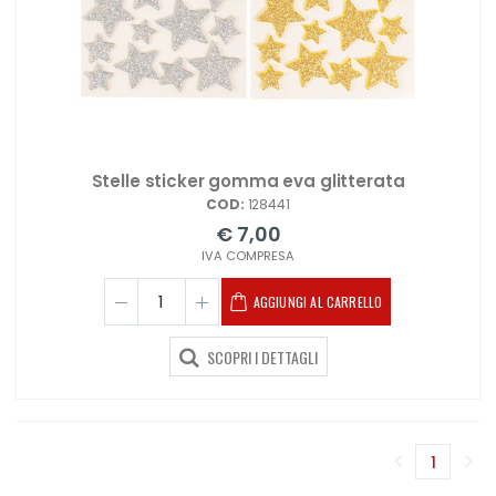
Stelle sticker gomma eva glitterata
COD:
128441
€ 7,00
IVA COMPRESA
AGGIUNGI AL CARRELLO
SCOPRI I DETTAGLI
1
(corren