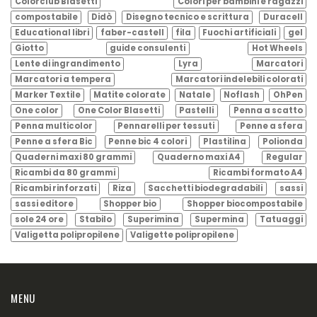
Colorclub Blasetti
Colori per bambini e ragazzi
compostabile
Didò
Disegno tecnico e scrittura
Duracell
Educational libri
faber-castell
fila
Fuochi artificiali
gel
Giotto
guide consulenti
Hot Wheels
Lente di ingrandimento
Lyra
Marcatori
Marcatori a tempera
Marcatori indelebili colorati
Marker Textile
Matite colorate
Natale
Noflash
OhPen
One color
One Color Blasetti
Pastelli
Penna a scatto
Penna multicolor
Pennarelli per tessuti
Penne a sfera
Penne a sfera Bic
Penne bic 4 colori
Plastilina
Polionda
Quaderni maxi 80 grammi
Quaderno maxi A4
Regular
Ricambi da 80 grammi
Ricambi formato A4
Ricambi rinforzati
Riza
Sacchetti biodegradabili
sassi
sassi editore
Shopper bio
Shopper biocompostabile
sole 24 ore
Stabilo
Superimina
Supermina
Tatuaggi
Valigetta polipropilene
Valigette polipropilene
MENU