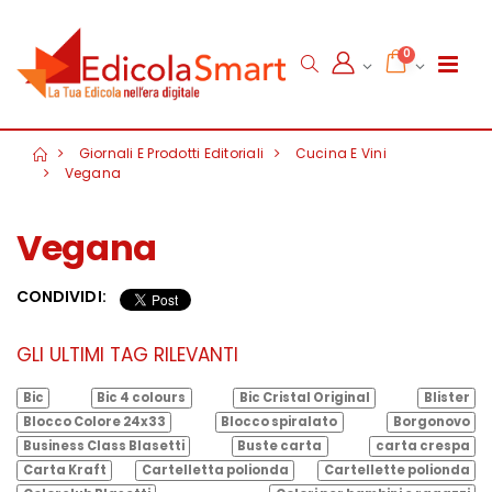
0
Giornali E Prodotti Editoriali
Cucina E Vini
Vegana
Vegana
CONDIVIDI:
GLI ULTIMI TAG RILEVANTI
Bic
Bic 4 colours
Bic Cristal Original
Blister
Blocco Colore 24x33
Blocco spiralato
Borgonovo
Business Class Blasetti
Buste carta
carta crespa
Carta Kraft
Cartelletta polionda
Cartellette polionda