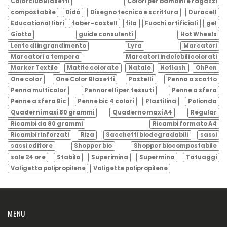
Colorclub Blasetti
Colori per bambini e ragazzi
compostabile
Didò
Disegno tecnico e scrittura
Duracell
Educational libri
faber-castell
fila
Fuochi artificiali
gel
Giotto
guide consulenti
Hot Wheels
Lente di ingrandimento
Lyra
Marcatori
Marcatori a tempera
Marcatori indelebili colorati
Marker Textile
Matite colorate
Natale
Noflash
OhPen
One color
One Color Blasetti
Pastelli
Penna a scatto
Penna multicolor
Pennarelli per tessuti
Penne a sfera
Penne a sfera Bic
Penne bic 4 colori
Plastilina
Polionda
Quaderni maxi 80 grammi
Quaderno maxi A4
Regular
Ricambi da 80 grammi
Ricambi formato A4
Ricambi rinforzati
Riza
Sacchetti biodegradabili
sassi
sassi editore
Shopper bio
Shopper biocompostabile
sole 24 ore
Stabilo
Superimina
Supermina
Tatuaggi
Valigetta polipropilene
Valigette polipropilene
MENU