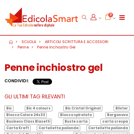
0
SCUOLA
ARTICOLI SCRITTURA E ACCESSORI
Penne
Penne Inchiostro Gel
Penne inchiostro gel
CONDIVIDI:
GLI ULTIMI TAG RILEVANTI
Bic
Bic 4 colours
Bic Cristal Original
Blister
Blocco Colore 24x33
Blocco spiralato
Borgonovo
Business Class Blasetti
Buste carta
carta crespa
Carta Kraft
Cartelletta polionda
Cartellette polionda