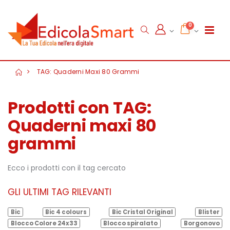
0
TAG: Quaderni Maxi 80 Grammi
Prodotti con TAG:
Quaderni maxi 80
grammi
Ecco i prodotti con il tag cercato
GLI ULTIMI TAG RILEVANTI
Bic
Bic 4 colours
Bic Cristal Original
Blister
Blocco Colore 24x33
Blocco spiralato
Borgonovo