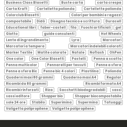
Business Class Blasetti
Buste carta
carta crespa
Carta Kraft
Cartelletta polionda
Cartellette polionda
Colorclub Blasetti
Colori per bambini e ragazzi
compostabile
Didò
Disegno tecnico e scrittura
Duracell
Educational libri
faber-castell
fila
Fuochi artificiali
gel
Giotto
guide consulenti
Hot Wheels
Lente di ingrandimento
Lyra
Marcatori
Marcatori a tempera
Marcatori indelebili colorati
Marker Textile
Matite colorate
Natale
Noflash
OhPen
One color
One Color Blasetti
Pastelli
Penna a scatto
Penna multicolor
Pennarelli per tessuti
Penne a sfera
Penne a sfera Bic
Penne bic 4 colori
Plastilina
Polionda
Quaderni maxi 80 grammi
Quaderno maxi A4
Regular
Ricambi da 80 grammi
Ricambi formato A4
Ricambi rinforzati
Riza
Sacchetti biodegradabili
sassi
sassi editore
Shopper bio
Shopper biocompostabile
sole 24 ore
Stabilo
Superimina
Supermina
Tatuaggi
Valigetta polipropilene
Valigette polipropilene