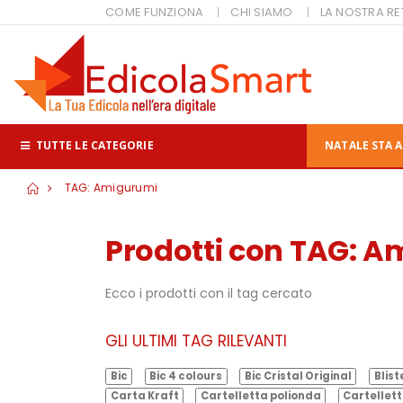
COME FUNZIONA
CHI SIAMO
LA NOSTRA RE
TUTTE LE CATEGORIE
NATALE STA A
TAG: Amigurumi
Prodotti con TAG: 
Ecco i prodotti con il tag cercato
GLI ULTIMI TAG RILEVANTI
Bic
Bic 4 colours
Bic Cristal Original
Blist
Carta Kraft
Cartelletta polionda
Cartellett