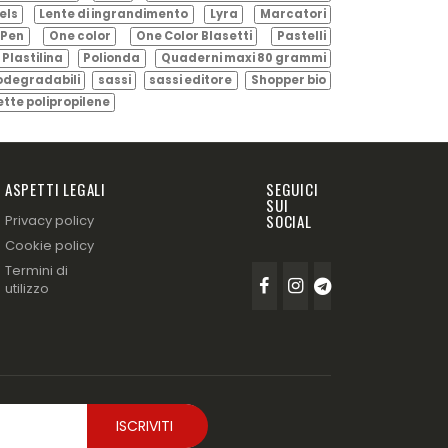
els
Lente di ingrandimento
Lyra
Marcatori
Pen
One color
One Color Blasetti
Pastelli
Plastilina
Polionda
Quaderni maxi 80 grammi
odegradabili
sassi
sassi editore
Shopper bio
ette polipropilene
ASPETTI LEGALI
SEGUICI
SUI
SOCIAL
Privacy policy
Cookie policy
Termini di
utilizzo