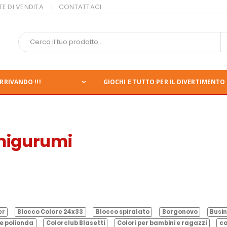
TE DI VENDITA
CONTATTACI
RRIVANDO !!!
GIOCHI E TUTTO PER IL DIVERTIMENTO 
Amigurumi
er
Blocco Colore 24x33
Blocco spiralato
Borgonovo
Busin
e polionda
Colorclub Blasetti
Colori per bambini e ragazzi
co