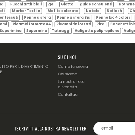
ila
Fuochi artificiali
gel
Giotto
guide consulenti
Hot Whe
ati
Marker Textile
Matite colorate
Natale
Noflash
Oh
er tessuti
Penne a sfera
Penne a sfera Bic
Penne bic 4 colori
ammi
Ricambi formato A4
Ricambi rinforzati
Riza
Sacchetti bi
Superimina
Supermina
Tatuaggi
Valigetta polipropilene
Valig
SU DI NOI
UTTO PER IL DIVERTIMENTO
Come funziona
I!
Chi siamo
La nostra rete
di vendita
Contattaci
ISCRIVITI ALLA NOSTRA NEWSLETTER