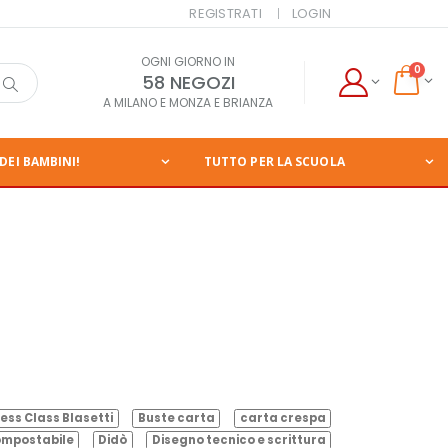
REGISTRATI
LOGIN
OGNI GIORNO IN
0
58 NEGOZI
A MILANO E MONZA E BRIANZA
DEI BAMBINI!
TUTTO PER LA SCUOLA
ess Class Blasetti
Buste carta
carta crespa
mpostabile
Didò
Disegno tecnico e scrittura