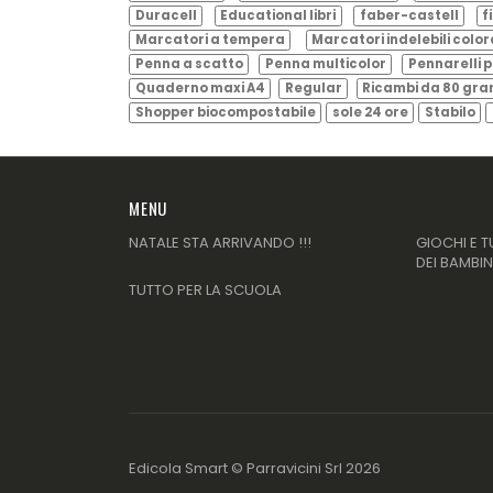
Duracell
Educational libri
faber-castell
f
Marcatori a tempera
Marcatori indelebili color
Penna a scatto
Penna multicolor
Pennarelli p
Quaderno maxi A4
Regular
Ricambi da 80 gr
Shopper biocompostabile
sole 24 ore
Stabilo
MENU
NATALE STA ARRIVANDO !!!
GIOCHI E T
DEI BAMBIN
TUTTO PER LA SCUOLA
Edicola Smart ©
Parravicini Srl
2026