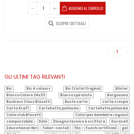
AGGIUNGI AL CARRELLO
SCOPRI I DETTAGLI
1
(corren
GLI ULTIMI TAG RILEVANTI
Bic
Bic 4 colours
Bic Cristal Original
Blister
Blocco Colore 24x33
Blocco spiralato
Borgonovo
Business Class Blasetti
Buste carta
carta crespa
Carta Kraft
Cartelletta polionda
Cartellette polionda
Colorclub Blasetti
Colori per bambini e ragazzi
compostabile
Didò
Disegno tecnico e scrittura
Duracell
Educational libri
faber-castell
fila
Fuochi artificiali
gel