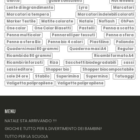
Giotto
guide consulenti
Hot Wheels
Lente di ingrandimento
Lyra
Marcatori
Marcatori a tempera
Marcatori indelebili colorati
Marker Textile
Matite colorate
Natale
Noflash
OhPen
One color
One Color Blasetti
Pastelli
Penna a scatto
Penna multicolor
Pennarelli per tessuti
Penne a sfera
Penne a sfera Bic
Penne bic 4 colori
Plastilina
Polionda
Quaderni maxi 80 grammi
Quaderno maxi A4
Regular
Ricambi da 80 grammi
Ricambi formato A4
Ricambi rinforzati
Riza
Sacchetti biodegradabili
sassi
sassi editore
Shopper bio
Shopper biocompostabile
sole 24 ore
Stabilo
Superimina
Supermina
Tatuaggi
Valigetta polipropilene
Valigette polipropilene
MENU
NATALE STA ARRIVANDO !!!
GIOCHI E TUTTO PER IL DIVERTIMENTO DEI BAMBINI!
TUTTO PER LA SCUOLA