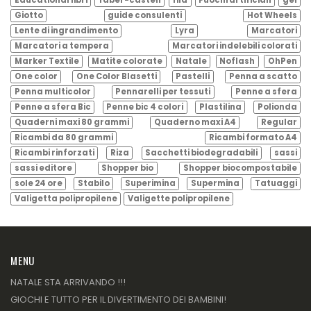
Giotto
guide consulenti
Hot Wheels
Lente di ingrandimento
Lyra
Marcatori
Marcatori a tempera
Marcatori indelebili colorati
Marker Textile
Matite colorate
Natale
Noflash
OhPen
One color
One Color Blasetti
Pastelli
Penna a scatto
Penna multicolor
Pennarelli per tessuti
Penne a sfera
Penne a sfera Bic
Penne bic 4 colori
Plastilina
Polionda
Quaderni maxi 80 grammi
Quaderno maxi A4
Regular
Ricambi da 80 grammi
Ricambi formato A4
Ricambi rinforzati
Riza
Sacchetti biodegradabili
sassi
sassi editore
Shopper bio
Shopper biocompostabile
sole 24 ore
Stabilo
Superimina
Supermina
Tatuaggi
Valigetta polipropilene
Valigette polipropilene
MENU
NATALE STA ARRIVANDO !!!
GIOCHI E TUTTO PER IL DIVERTIMENTO DEI BAMBINI!