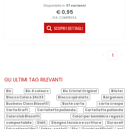
Disponibile in
37 varianti
€ 0,95
IVA COMPRESA
SCOPRI I DETTAGLI
1
(corren
GLI ULTIMI TAG RILEVANTI
Bic
Bic 4 colours
Bic Cristal Original
Blister
Blocco Colore 24x33
Blocco spiralato
Borgonovo
Business Class Blasetti
Buste carta
carta crespa
Carta Kraft
Cartelletta polionda
Cartellette polionda
Colorclub Blasetti
Colori per bambini e ragazzi
compostabile
Didò
Disegno tecnico e scrittura
Duracell
Educational libri
faber-castell
fila
Fuochi artificiali
gel