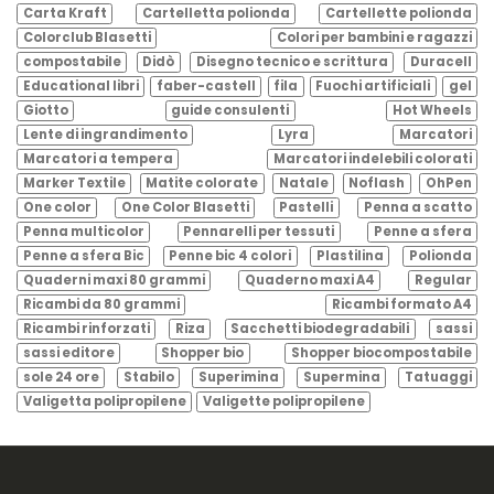
Carta Kraft
Cartelletta polionda
Cartellette polionda
Colorclub Blasetti
Colori per bambini e ragazzi
compostabile
Didò
Disegno tecnico e scrittura
Duracell
Educational libri
faber-castell
fila
Fuochi artificiali
gel
Giotto
guide consulenti
Hot Wheels
Lente di ingrandimento
Lyra
Marcatori
Marcatori a tempera
Marcatori indelebili colorati
Marker Textile
Matite colorate
Natale
Noflash
OhPen
One color
One Color Blasetti
Pastelli
Penna a scatto
Penna multicolor
Pennarelli per tessuti
Penne a sfera
Penne a sfera Bic
Penne bic 4 colori
Plastilina
Polionda
Quaderni maxi 80 grammi
Quaderno maxi A4
Regular
Ricambi da 80 grammi
Ricambi formato A4
Ricambi rinforzati
Riza
Sacchetti biodegradabili
sassi
sassi editore
Shopper bio
Shopper biocompostabile
sole 24 ore
Stabilo
Superimina
Supermina
Tatuaggi
Valigetta polipropilene
Valigette polipropilene