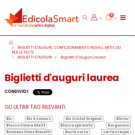
0
BIGLIETTI D'AUGURI, CONFEZIONAMENTO REGALI, ARTICOLI
PER LE FESTE
BIGLIETTI D'AUGURI
Biglietti D'auguri Laurea
Biglietti d'auguri laurea
CONDIVIDI:
GLI ULTIMI TAG RILEVANTI
Bic
Bic 4 colours
Bic Cristal Original
Blister
Blocco Colore 24x33
Blocco spiralato
Borgonovo
Business Class Blasetti
Buste carta
carta crespa