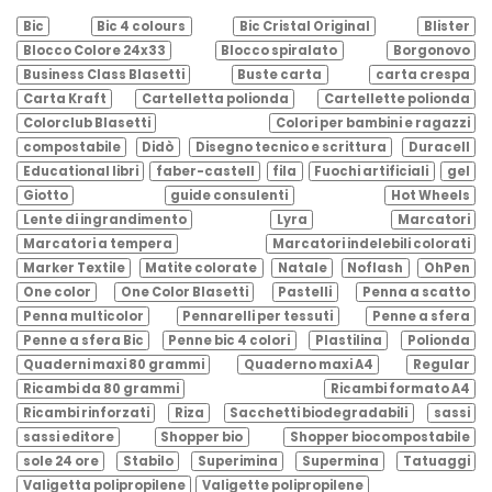
Bic
Bic 4 colours
Bic Cristal Original
Blister
Blocco Colore 24x33
Blocco spiralato
Borgonovo
Business Class Blasetti
Buste carta
carta crespa
Carta Kraft
Cartelletta polionda
Cartellette polionda
Colorclub Blasetti
Colori per bambini e ragazzi
compostabile
Didò
Disegno tecnico e scrittura
Duracell
Educational libri
faber-castell
fila
Fuochi artificiali
gel
Giotto
guide consulenti
Hot Wheels
Lente di ingrandimento
Lyra
Marcatori
Marcatori a tempera
Marcatori indelebili colorati
Marker Textile
Matite colorate
Natale
Noflash
OhPen
One color
One Color Blasetti
Pastelli
Penna a scatto
Penna multicolor
Pennarelli per tessuti
Penne a sfera
Penne a sfera Bic
Penne bic 4 colori
Plastilina
Polionda
Quaderni maxi 80 grammi
Quaderno maxi A4
Regular
Ricambi da 80 grammi
Ricambi formato A4
Ricambi rinforzati
Riza
Sacchetti biodegradabili
sassi
sassi editore
Shopper bio
Shopper biocompostabile
sole 24 ore
Stabilo
Superimina
Supermina
Tatuaggi
Valigetta polipropilene
Valigette polipropilene