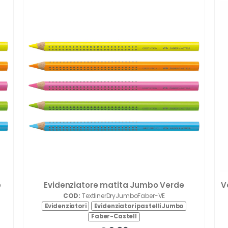
e
Evidenziatore matita Jumbo Verde
V
COD:
TextlinerDryJumboFaber-VE
Evidenziatori
Evidenziatori pastelli Jumbo
Faber-Castell