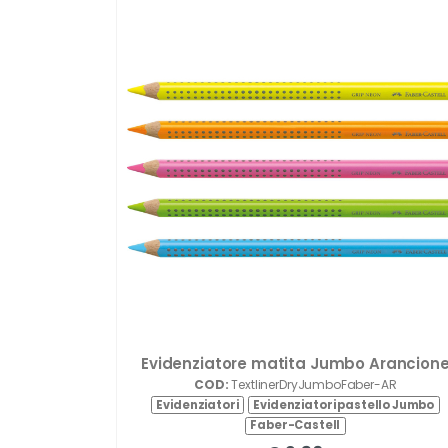
Evidenziatore matita Jumbo Arancion
COD:
TextlinerDryJumboFaber-AR
Evidenziatori
Evidenziatori pastello Jumbo
Faber-Castell