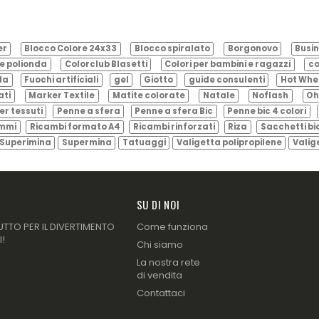
er
Blocco Colore 24x33
Blocco spiralato
Borgonovo
Busin
e polionda
Colorclub Blasetti
Colori per bambini e ragazzi
co
ila
Fuochi artificiali
gel
Giotto
guide consulenti
Hot Whe
ati
Marker Textile
Matite colorate
Natale
Noflash
Oh
er tessuti
Penne a sfera
Penne a sfera Bic
Penne bic 4 colori
ammi
Ricambi formato A4
Ricambi rinforzati
Riza
Sacchetti bi
Superimina
Supermina
Tatuaggi
Valigetta polipropilene
Valig
SU DI NOI
UTTO PER IL DIVERTIMENTO
Come funziona
I!
Chi siamo
La nostra rete
di vendita
Contattaci