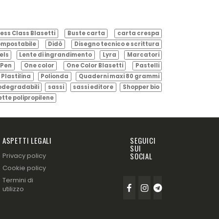
ess Class Blasetti
Buste carta
carta crespa
mpostabile
Didò
Disegno tecnico e scrittura
els
Lente di ingrandimento
Lyra
Marcatori
Pen
One color
One Color Blasetti
Pastelli
Plastilina
Polionda
Quaderni maxi 80 grammi
odegradabili
sassi
sassi editore
Shopper bio
ette polipropilene
ASPETTI LEGALI
SEGUICI
SUI
SOCIAL
Privacy policy
Cookie policy
Termini di
utilizzo