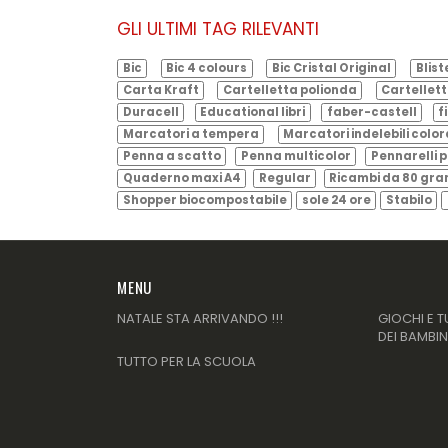
GLI ULTIMI TAG RILEVANTI
Bic
Bic 4 colours
Bic Cristal Original
Blist
Carta Kraft
Cartelletta polionda
Cartellett
Duracell
Educational libri
faber-castell
f
Marcatori a tempera
Marcatori indelebili color
Penna a scatto
Penna multicolor
Pennarelli p
Quaderno maxi A4
Regular
Ricambi da 80 gr
Shopper biocompostabile
sole 24 ore
Stabilo
MENU
NATALE STA ARRIVANDO !!!
GIOCHI E T
DEI BAMBIN
TUTTO PER LA SCUOLA