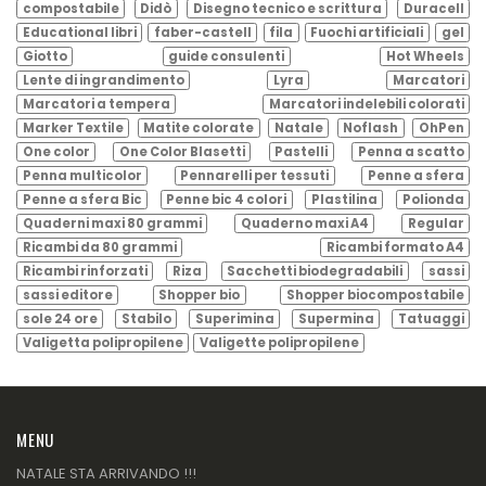
compostabile
Didò
Disegno tecnico e scrittura
Duracell
Educational libri
faber-castell
fila
Fuochi artificiali
gel
Giotto
guide consulenti
Hot Wheels
Lente di ingrandimento
Lyra
Marcatori
Marcatori a tempera
Marcatori indelebili colorati
Marker Textile
Matite colorate
Natale
Noflash
OhPen
One color
One Color Blasetti
Pastelli
Penna a scatto
Penna multicolor
Pennarelli per tessuti
Penne a sfera
Penne a sfera Bic
Penne bic 4 colori
Plastilina
Polionda
Quaderni maxi 80 grammi
Quaderno maxi A4
Regular
Ricambi da 80 grammi
Ricambi formato A4
Ricambi rinforzati
Riza
Sacchetti biodegradabili
sassi
sassi editore
Shopper bio
Shopper biocompostabile
sole 24 ore
Stabilo
Superimina
Supermina
Tatuaggi
Valigetta polipropilene
Valigette polipropilene
MENU
NATALE STA ARRIVANDO !!!