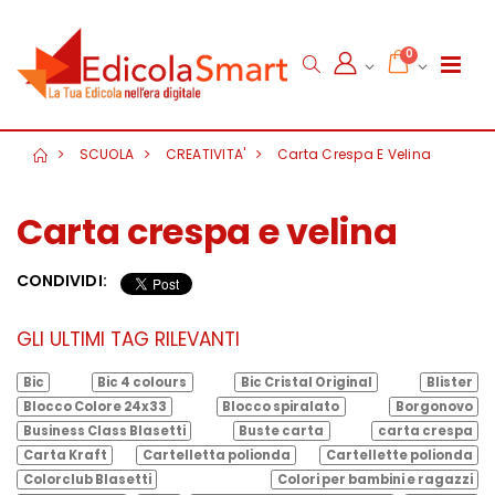
0
SCUOLA
CREATIVITA'
Carta Crespa E Velina
Carta crespa e velina
CONDIVIDI:
GLI ULTIMI TAG RILEVANTI
Bic
Bic 4 colours
Bic Cristal Original
Blister
Blocco Colore 24x33
Blocco spiralato
Borgonovo
Business Class Blasetti
Buste carta
carta crespa
Carta Kraft
Cartelletta polionda
Cartellette polionda
Colorclub Blasetti
Colori per bambini e ragazzi