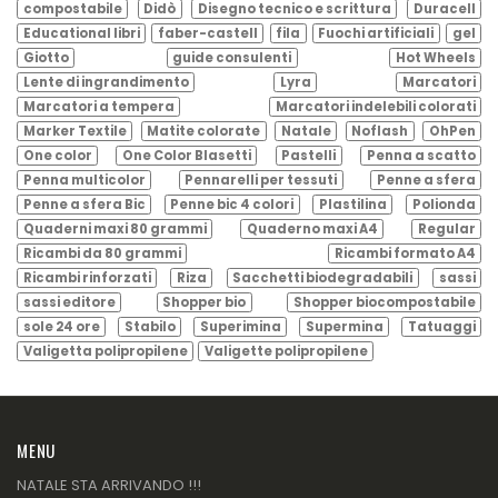
compostabile
Didò
Disegno tecnico e scrittura
Duracell
Educational libri
faber-castell
fila
Fuochi artificiali
gel
Giotto
guide consulenti
Hot Wheels
Lente di ingrandimento
Lyra
Marcatori
Marcatori a tempera
Marcatori indelebili colorati
Marker Textile
Matite colorate
Natale
Noflash
OhPen
One color
One Color Blasetti
Pastelli
Penna a scatto
Penna multicolor
Pennarelli per tessuti
Penne a sfera
Penne a sfera Bic
Penne bic 4 colori
Plastilina
Polionda
Quaderni maxi 80 grammi
Quaderno maxi A4
Regular
Ricambi da 80 grammi
Ricambi formato A4
Ricambi rinforzati
Riza
Sacchetti biodegradabili
sassi
sassi editore
Shopper bio
Shopper biocompostabile
sole 24 ore
Stabilo
Superimina
Supermina
Tatuaggi
Valigetta polipropilene
Valigette polipropilene
MENU
NATALE STA ARRIVANDO !!!