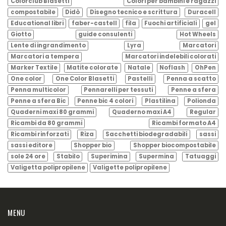
Colorclub Blasetti
Colori per bambini e ragazzi
compostabile
Didò
Disegno tecnico e scrittura
Duracell
Educational libri
faber-castell
fila
Fuochi artificiali
gel
Giotto
guide consulenti
Hot Wheels
Lente di ingrandimento
Lyra
Marcatori
Marcatori a tempera
Marcatori indelebili colorati
Marker Textile
Matite colorate
Natale
Noflash
OhPen
One color
One Color Blasetti
Pastelli
Penna a scatto
Penna multicolor
Pennarelli per tessuti
Penne a sfera
Penne a sfera Bic
Penne bic 4 colori
Plastilina
Polionda
Quaderni maxi 80 grammi
Quaderno maxi A4
Regular
Ricambi da 80 grammi
Ricambi formato A4
Ricambi rinforzati
Riza
Sacchetti biodegradabili
sassi
sassi editore
Shopper bio
Shopper biocompostabile
sole 24 ore
Stabilo
Superimina
Supermina
Tatuaggi
Valigetta polipropilene
Valigette polipropilene
MENU