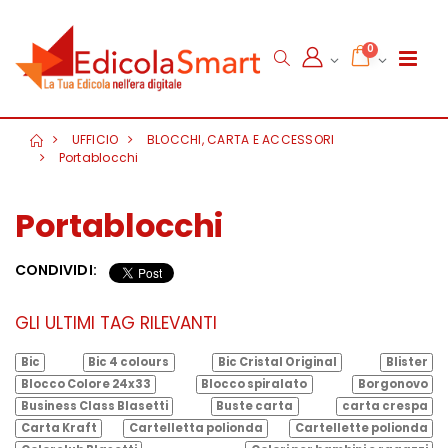
0
UFFICIO
BLOCCHI, CARTA E ACCESSORI
Portablocchi
Portablocchi
CONDIVIDI:
GLI ULTIMI TAG RILEVANTI
Bic
Bic 4 colours
Bic Cristal Original
Blister
Blocco Colore 24x33
Blocco spiralato
Borgonovo
Business Class Blasetti
Buste carta
carta crespa
Carta Kraft
Cartelletta polionda
Cartellette polionda