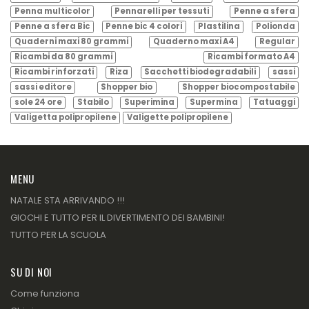
Penna multicolor
Pennarelli per tessuti
Penne a sfera
Penne a sfera Bic
Penne bic 4 colori
Plastilina
Polionda
Quaderni maxi 80 grammi
Quaderno maxi A4
Regular
Ricambi da 80 grammi
Ricambi formato A4
Ricambi rinforzati
Riza
Sacchetti biodegradabili
sassi
sassi editore
Shopper bio
Shopper biocompostabile
sole 24 ore
Stabilo
Superimina
Supermina
Tatuaggi
Valigetta polipropilene
Valigette polipropilene
MENU
NATALE STA ARRIVANDO !!!
GIOCHI E TUTTO PER IL DIVERTIMENTO DEI BAMBINI!
TUTTO PER LA SCUOLA
SU DI NOI
Come funziona