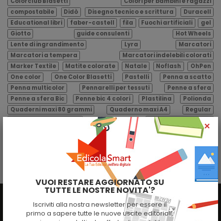
Colorclub Blasetti
Colori per bambini e ragazzi
compostabile
Didò
Disegno tecnico e scrittura
Duracell
Educational libri
faber-castell
fila
Fuochi artificiali
gel
Giotto
guide consulenti
Hot Wheels
Lente di ingrandimento
Lyra
Marcatori
Marcatori a tempera
Marcatori indelebili colorati
Marker Textile
Matite colorate
Natale
Noflash
OhPen
One color
One Color Blasetti
Pastelli
Penna a scatto
Penna multicolor
Pennarelli per tessuti
Penne a sfera
Penne a sfera Bic
Penne bic 4 colori
Plastilina
Polionda
Quaderni maxi 80 grammi
Quaderno maxi A4
Regular
Ricambi da 80 grammi
Ricambi formato A4
×
Ricambi rinforzati
Riza
Sacchetti biodegradabili
sassi
sassi editore
Shopper bio
Shopper biocompostabile
sole 24 ore
Stabilo
Superimina
Supermina
Tatuaggi
Valigetta polipropilene
Valigette polipropilene
VUOI RESTARE AGGIORNATO SU
TUTTE LE NOSTRE NOVITA'?
Iscriviti alla nostra newsletter per essere il
MENU
primo a sapere tutte le nuove uscite editoriali,