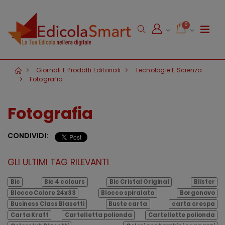
0
Giornali E Prodotti Editoriali
Tecnologie E Scienza
Fotografia
Fotografia
CONDIVIDI:
GLI ULTIMI TAG RILEVANTI
Bic
Bic 4 colours
Bic Cristal Original
Blister
Blocco Colore 24x33
Blocco spiralato
Borgonovo
Business Class Blasetti
Buste carta
carta crespa
Carta Kraft
Cartelletta polionda
Cartellette polionda