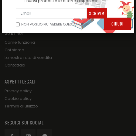
i nuovi prodotti e le offerte disponibili!
NATALE STA ARRIVANDO !!!
GIOCHI E TUTTO PER IL DIVERTIMENTO DEI BAMBINI!
TUTTO PER LA SCUOLA
CHIUDI
NON VOGLIO PIU' VEDERE QUESTO POPUP
SU DI NOI
Come funziona
Chi siamo
La nostra rete di vendita
Contattaci
ASPETTI LEGALI
Privacy policy
Cookie policy
Termini di utilizzo
SEGUICI SUI SOCIAL