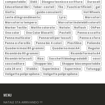
compostabile
Didò
Disegno tecnico e scrittura
Duracell
Educational libri
faber-castell
fila
Fuochi artificiali
gel
Giotto
guide consulenti
Hot Wheels
Lente di ingrandimento
Lyra
Marcatori
Marcatori a tempera
Marcatori indelebili colorati
Marker Textile
Matite colorate
Natale
Noflash
OhPen
One color
One Color Blasetti
Pastelli
Penna a scatto
Penna multicolor
Pennarelli per tessuti
Penne a sfera
Penne a sfera Bic
Penne bic 4 colori
Plastilina
Polionda
Quaderni maxi 80 grammi
Quaderno maxi A4
Regular
Ricambi da 80 grammi
Ricambi formato A4
Ricambi rinforzati
Riza
Sacchetti biodegradabili
sassi
sassi editore
Shopper bio
Shopper biocompostabile
sole 24 ore
Stabilo
Superimina
Supermina
Tatuaggi
Valigetta polipropilene
Valigette polipropilene
MENU
NATALE STA ARRIVANDO !!!