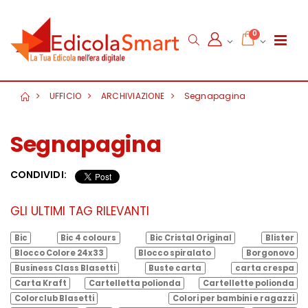
0
UFFICIO
ARCHIVIAZIONE
Segnapagina
Segnapagina
CONDIVIDI:
GLI ULTIMI TAG RILEVANTI
Bic
Bic 4 colours
Bic Cristal Original
Blister
Blocco Colore 24x33
Blocco spiralato
Borgonovo
Business Class Blasetti
Buste carta
carta crespa
Carta Kraft
Cartelletta polionda
Cartellette polionda
Colorclub Blasetti
Colori per bambini e ragazzi