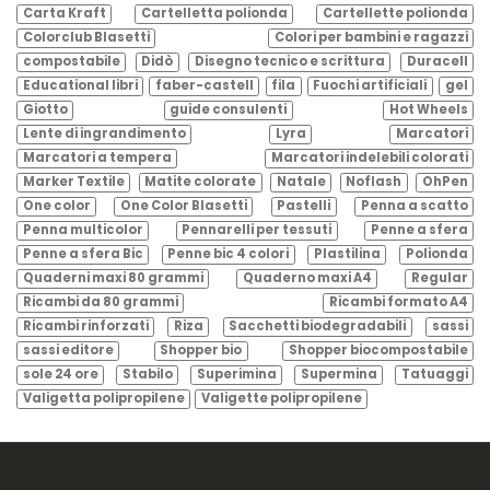
Carta Kraft
Cartelletta polionda
Cartellette polionda
Colorclub Blasetti
Colori per bambini e ragazzi
compostabile
Didò
Disegno tecnico e scrittura
Duracell
Educational libri
faber-castell
fila
Fuochi artificiali
gel
Giotto
guide consulenti
Hot Wheels
Lente di ingrandimento
Lyra
Marcatori
Marcatori a tempera
Marcatori indelebili colorati
Marker Textile
Matite colorate
Natale
Noflash
OhPen
One color
One Color Blasetti
Pastelli
Penna a scatto
Penna multicolor
Pennarelli per tessuti
Penne a sfera
Penne a sfera Bic
Penne bic 4 colori
Plastilina
Polionda
Quaderni maxi 80 grammi
Quaderno maxi A4
Regular
Ricambi da 80 grammi
Ricambi formato A4
Ricambi rinforzati
Riza
Sacchetti biodegradabili
sassi
sassi editore
Shopper bio
Shopper biocompostabile
sole 24 ore
Stabilo
Superimina
Supermina
Tatuaggi
Valigetta polipropilene
Valigette polipropilene