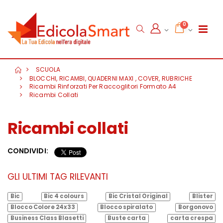
0
SCUOLA
BLOCCHI, RICAMBI, QUADERNI MAXI , COVER, RUBRICHE
Ricambi Rinforzati Per Raccoglitori Formato A4
Ricambi Collati
Ricambi collati
CONDIVIDI:
GLI ULTIMI TAG RILEVANTI
Bic
Bic 4 colours
Bic Cristal Original
Blister
Blocco Colore 24x33
Blocco spiralato
Borgonovo
Business Class Blasetti
Buste carta
carta crespa