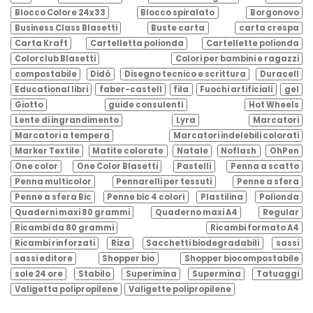
Blocco Colore 24x33
Blocco spiralato
Borgonovo
Business Class Blasetti
Buste carta
carta crespa
Carta Kraft
Cartelletta polionda
Cartellette polionda
Colorclub Blasetti
Colori per bambini e ragazzi
compostabile
Didò
Disegno tecnico e scrittura
Duracell
Educational libri
faber-castell
fila
Fuochi artificiali
gel
Giotto
guide consulenti
Hot Wheels
Lente di ingrandimento
Lyra
Marcatori
Marcatori a tempera
Marcatori indelebili colorati
Marker Textile
Matite colorate
Natale
Noflash
OhPen
One color
One Color Blasetti
Pastelli
Penna a scatto
Penna multicolor
Pennarelli per tessuti
Penne a sfera
Penne a sfera Bic
Penne bic 4 colori
Plastilina
Polionda
Quaderni maxi 80 grammi
Quaderno maxi A4
Regular
Ricambi da 80 grammi
Ricambi formato A4
Ricambi rinforzati
Riza
Sacchetti biodegradabili
sassi
sassi editore
Shopper bio
Shopper biocompostabile
sole 24 ore
Stabilo
Superimina
Supermina
Tatuaggi
Valigetta polipropilene
Valigette polipropilene