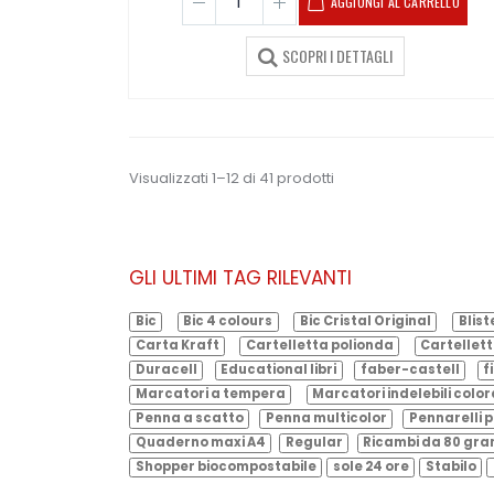
AGGIUNGI AL CARRELLO
SCOPRI I DETTAGLI
Visualizzati 1–12 di 41 prodotti
GLI ULTIMI TAG RILEVANTI
Bic
Bic 4 colours
Bic Cristal Original
Blist
Carta Kraft
Cartelletta polionda
Cartellett
Duracell
Educational libri
faber-castell
f
Marcatori a tempera
Marcatori indelebili color
Penna a scatto
Penna multicolor
Pennarelli p
Quaderno maxi A4
Regular
Ricambi da 80 gr
Shopper biocompostabile
sole 24 ore
Stabilo