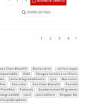
AGGIUNGI AL CARRELLO
SCOPRI I DETTAGLI
1
2
3
4
(corrente)
ess Class Blasetti
Buste carta
carta crespa
mpostabile
Didò
Disegno tecnico e scrittura
els
Lente di ingrandimento
Lyra
Marcatori
Pen
One color
One Color Blasetti
Pastelli
Plastilina
Polionda
Quaderni maxi 80 grammi
odegradabili
sassi
sassi editore
Shopper bio
ette polipropilene