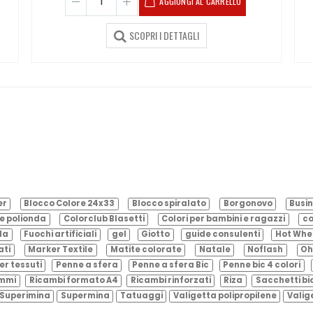
AGGIUNGI AL CARRELLO
SCOPRI I DETTAGLI
er
Blocco Colore 24x33
Blocco spiralato
Borgonovo
Busin
e polionda
Colorclub Blasetti
Colori per bambini e ragazzi
co
ila
Fuochi artificiali
gel
Giotto
guide consulenti
Hot Whe
ati
Marker Textile
Matite colorate
Natale
Noflash
Oh
er tessuti
Penne a sfera
Penne a sfera Bic
Penne bic 4 colori
ammi
Ricambi formato A4
Ricambi rinforzati
Riza
Sacchetti bi
Superimina
Supermina
Tatuaggi
Valigetta polipropilene
Valig