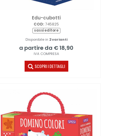
Edu-cubotti
COD:
745825
sassi editore
Disponibile in
2 varianti
a partire da € 18,90
IVA COMPRESA
SCOPRI I DETTAGLI