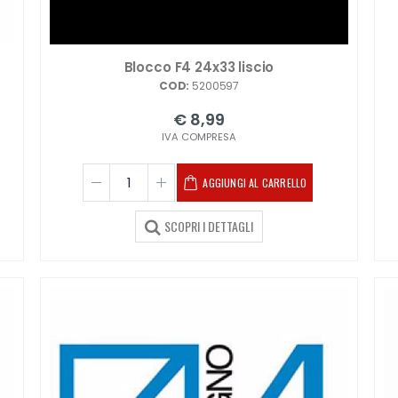
Blocco F4 24x33 liscio
COD:
5200597
€ 8,99
IVA COMPRESA
AGGIUNGI AL CARRELLO
SCOPRI I DETTAGLI