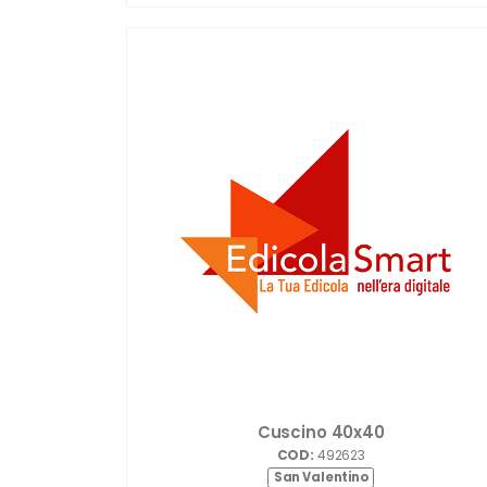
Cuscino 40x40
COD:
492623
San Valentino