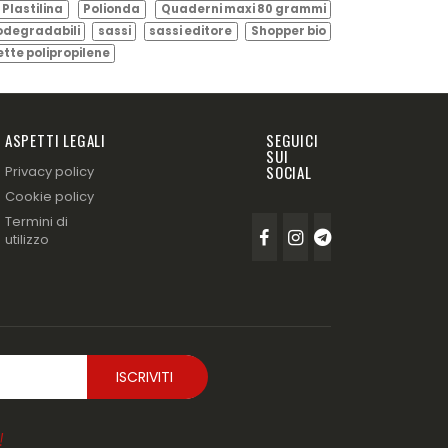
Plastilina
Polionda
Quaderni maxi 80 grammi
odegradabili
sassi
sassi editore
Shopper bio
ette polipropilene
ASPETTI LEGALI
SEGUICI
SUI
SOCIAL
Privacy policy
Cookie policy
Termini di
utilizzo
!