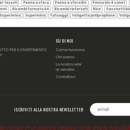
er tessuti
Penne a sfera
Penne a sfera Bic
Penne bic 4 colori
ammi
Ricambi formato A4
Ricambi rinforzati
Riza
Sacchetti bi
Superimina
Supermina
Tatuaggi
Valigetta polipropilene
Valig
SU DI NOI
UTTO PER IL DIVERTIMENTO
Come funziona
I!
Chi siamo
La nostra rete
di vendita
Contattaci
ISCRIVITI ALLA NOSTRA NEWSLETTER
Se compri in un piccolo negozio rendi viva la tua città