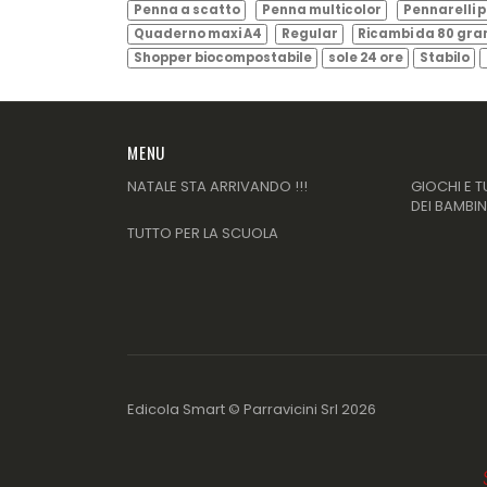
Penna a scatto
Penna multicolor
Pennarelli p
Quaderno maxi A4
Regular
Ricambi da 80 gr
Shopper biocompostabile
sole 24 ore
Stabilo
MENU
NATALE STA ARRIVANDO !!!
GIOCHI E T
DEI BAMBIN
TUTTO PER LA SCUOLA
Edicola Smart ©
Parravicini Srl
2026