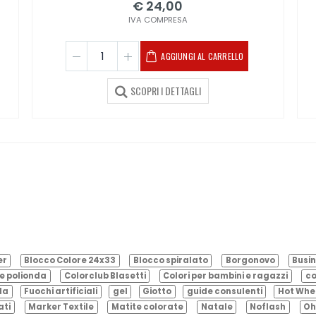
€ 24,00
IVA COMPRESA
AGGIUNGI AL CARRELLO
SCOPRI I DETTAGLI
er
Blocco Colore 24x33
Blocco spiralato
Borgonovo
Busin
e polionda
Colorclub Blasetti
Colori per bambini e ragazzi
co
ila
Fuochi artificiali
gel
Giotto
guide consulenti
Hot Whe
ati
Marker Textile
Matite colorate
Natale
Noflash
Oh