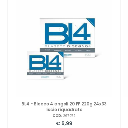
BL4 - Blocco 4 angoli 20 FF 220g 24x33
liscio riquadrato
COD:
267072
€ 5,99