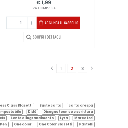
€ 1,99
IVA COMPRESA
AGGIUNGI AL CARRELLO
SCOPRI I DETTAGLI
1
2
3
(corrente)
ess Class Blasetti
Buste carta
carta crespa
mpostabile
Didò
Disegno tecnico e scrittura
els
Lente di ingrandimento
Lyra
Marcatori
Pen
One color
One Color Blasetti
Pastelli