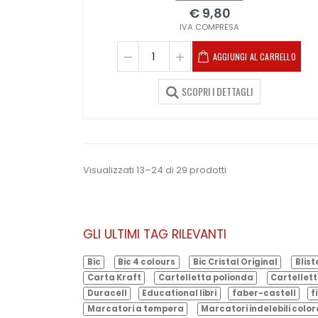
€ 9,80
IVA COMPRESA
AGGIUNGI AL CARRELLO
SCOPRI I DETTAGLI
Visualizzati 13–24 di 29 prodotti
GLI ULTIMI TAG RILEVANTI
Bic
Bic 4 colours
Bic Cristal Original
Blist
Carta Kraft
Cartelletta polionda
Cartellett
Duracell
Educational libri
faber-castell
f
Marcatori a tempera
Marcatori indelebili color