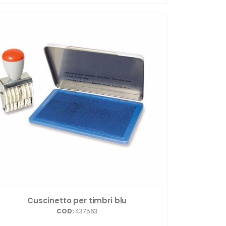
Cuscinetto per timbri blu
COD:
437563