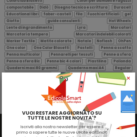
Colorclub Blasetti
Colori per bambini e ragazzi
compostabile
Didò
Disegno tecnico e scrittura
Duracell
Educational libri
faber-castell
fila
Fuochi artificiali
gel
Giotto
guide consulenti
Hot Wheels
Lente di ingrandimento
Lyra
Marcatori
Marcatori a tempera
Marcatori indelebili colorati
Marker Textile
Matite colorate
Natale
Noflash
OhPen
One color
One Color Blasetti
Pastelli
Penna a scatto
Penna multicolor
Pennarelli per tessuti
Penne a sfera
Penne a sfera Bic
Penne bic 4 colori
Plastilina
Polionda
Quaderni maxi 80 grammi
Quaderno maxi A4
Regular
Ricambi da 80 grammi
Ricambi formato A4
×
Ricambi rinforzati
Riza
Sacchetti biodegradabili
sassi
sassi editore
Shopper bio
Shopper biocompostabile
sole 24 ore
Stabilo
Superimina
Supermina
Tatuaggi
Valigetta polipropilene
Valigette polipropilene
VUOI RESTARE AGGIORNATO SU
TUTTE LE NOSTRE NOVITA'?
Iscriviti alla nostra newsletter per essere il
MENU
primo a sapere tutte le nuove uscite editoriali,