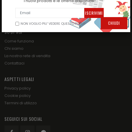
i nuovi prodotti e le offerte disponibili!
NATALE STA ARRIVANDO !!!
GIOCHI E TUTTO PER IL DIVERTIMENTO DEI BAMBINI!
TUTTO PER LA SCUOLA
CHIUDI
NON VOGLIO PIU' VEDERE QUESTO POPUP
SU DI NOI
Come funziona
Chi siamo
La nostra rete di vendita
Contattaci
ASPETTI LEGALI
Privacy policy
Cookie policy
Termini di utilizzo
SEGUICI SUI SOCIAL