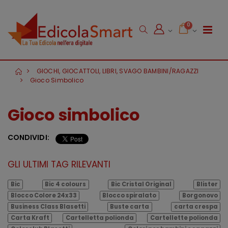
0
GIOCHI, GIOCATTOLI, LIBRI, SVAGO BAMBINI/RAGAZZI
Gioco Simbolico
Gioco simbolico
CONDIVIDI:
GLI ULTIMI TAG RILEVANTI
Bic
Bic 4 colours
Bic Cristal Original
Blister
Blocco Colore 24x33
Blocco spiralato
Borgonovo
Business Class Blasetti
Buste carta
carta crespa
Carta Kraft
Cartelletta polionda
Cartellette polionda