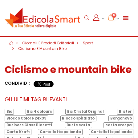
0
Giornali E Prodotti Editoriali
Sport
Ciclismo E Mountain Bike
Ciclismo e mountain bike
CONDIVIDI:
GLI ULTIMI TAG RILEVANTI
Bic
Bic 4 colours
Bic Cristal Original
Blister
Blocco Colore 24x33
Blocco spiralato
Borgonovo
Business Class Blasetti
Buste carta
carta crespa
Carta Kraft
Cartelletta polionda
Cartellette polionda