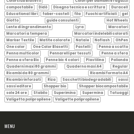
Colorclub Blasetti
Colori per bambini e ragazzi
compostabile
Didò
Disegno tecnico e scrittura
Duracell
Educational libri
faber-castell
fila
Fuochi artificiali
gel
Giotto
guide consulenti
Hot Wheels
Lente di ingrandimento
Lyra
Marcatori
Marcatori a tempera
Marcatori indelebili colorati
Marker Textile
Matite colorate
Natale
Noflash
OhPen
One color
One Color Blasetti
Pastelli
Penna a scatto
Penna multicolor
Pennarelli per tessuti
Penne a sfera
Penne a sfera Bic
Penne bic 4 colori
Plastilina
Polionda
Quaderni maxi 80 grammi
Quaderno maxi A4
Regular
Ricambi da 80 grammi
Ricambi formato A4
Ricambi rinforzati
Riza
Sacchetti biodegradabili
sassi
sassi editore
Shopper bio
Shopper biocompostabile
sole 24 ore
Stabilo
Superimina
Supermina
Tatuaggi
Valigetta polipropilene
Valigette polipropilene
MENU