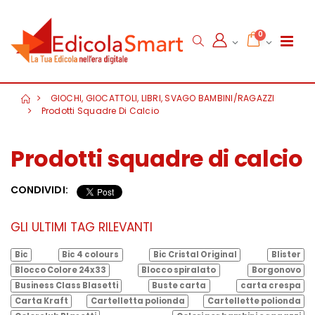
0
GIOCHI, GIOCATTOLI, LIBRI, SVAGO BAMBINI/RAGAZZI
Prodotti Squadre Di Calcio
Prodotti squadre di calcio
CONDIVIDI:
GLI ULTIMI TAG RILEVANTI
Bic
Bic 4 colours
Bic Cristal Original
Blister
Blocco Colore 24x33
Blocco spiralato
Borgonovo
Business Class Blasetti
Buste carta
carta crespa
Carta Kraft
Cartelletta polionda
Cartellette polionda