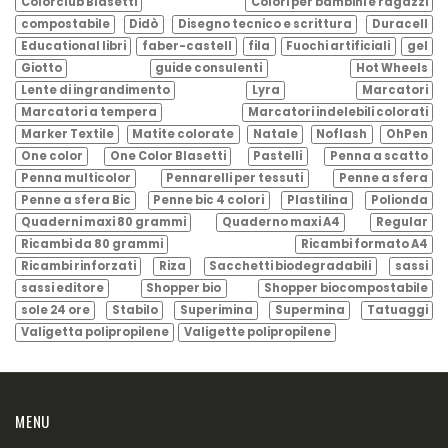
Colorclub Blasetti
Colori per bambini e ragazzi
compostabile
Didò
Disegno tecnico e scrittura
Duracell
Educational libri
faber-castell
fila
Fuochi artificiali
gel
Giotto
guide consulenti
Hot Wheels
Lente di ingrandimento
Lyra
Marcatori
Marcatori a tempera
Marcatori indelebili colorati
Marker Textile
Matite colorate
Natale
Noflash
OhPen
One color
One Color Blasetti
Pastelli
Penna a scatto
Penna multicolor
Pennarelli per tessuti
Penne a sfera
Penne a sfera Bic
Penne bic 4 colori
Plastilina
Polionda
Quaderni maxi 80 grammi
Quaderno maxi A4
Regular
Ricambi da 80 grammi
Ricambi formato A4
Ricambi rinforzati
Riza
Sacchetti biodegradabili
sassi
sassi editore
Shopper bio
Shopper biocompostabile
sole 24 ore
Stabilo
Superimina
Supermina
Tatuaggi
Valigetta polipropilene
Valigette polipropilene
MENU