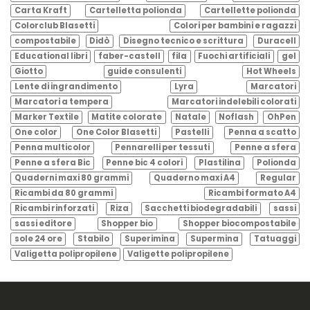
Carta Kraft
Cartelletta polionda
Cartellette polionda
Colorclub Blasetti
Colori per bambini e ragazzi
compostabile
Didò
Disegno tecnico e scrittura
Duracell
Educational libri
faber-castell
fila
Fuochi artificiali
gel
Giotto
guide consulenti
Hot Wheels
Lente di ingrandimento
Lyra
Marcatori
Marcatori a tempera
Marcatori indelebili colorati
Marker Textile
Matite colorate
Natale
Noflash
OhPen
One color
One Color Blasetti
Pastelli
Penna a scatto
Penna multicolor
Pennarelli per tessuti
Penne a sfera
Penne a sfera Bic
Penne bic 4 colori
Plastilina
Polionda
Quaderni maxi 80 grammi
Quaderno maxi A4
Regular
Ricambi da 80 grammi
Ricambi formato A4
Ricambi rinforzati
Riza
Sacchetti biodegradabili
sassi
sassi editore
Shopper bio
Shopper biocompostabile
sole 24 ore
Stabilo
Superimina
Supermina
Tatuaggi
Valigetta polipropilene
Valigette polipropilene