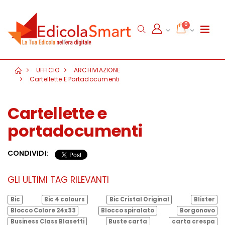
0
UFFICIO
ARCHIVIAZIONE
Cartellette E Portadocumenti
Cartellette e
portadocumenti
CONDIVIDI:
GLI ULTIMI TAG RILEVANTI
Bic
Bic 4 colours
Bic Cristal Original
Blister
Blocco Colore 24x33
Blocco spiralato
Borgonovo
Business Class Blasetti
Buste carta
carta crespa