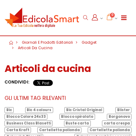
0
Giornali E Prodotti Editoriali
Gadget
Articoli Da Cucina
Articoli da cucina
CONDIVIDI:
GLI ULTIMI TAG RILEVANTI
Bic
Bic 4 colours
Bic Cristal Original
Blister
Blocco Colore 24x33
Blocco spiralato
Borgonovo
Business Class Blasetti
Buste carta
carta crespa
Carta Kraft
Cartelletta polionda
Cartellette polionda