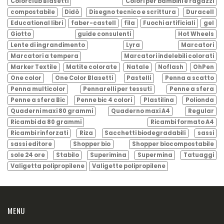
Colorclub Blasetti
Colori per bambini e ragazzi
compostabile
Didò
Disegno tecnico e scrittura
Duracell
Educational libri
faber-castell
fila
Fuochi artificiali
gel
Giotto
guide consulenti
Hot Wheels
Lente di ingrandimento
Lyra
Marcatori
Marcatori a tempera
Marcatori indelebili colorati
Marker Textile
Matite colorate
Natale
Noflash
OhPen
One color
One Color Blasetti
Pastelli
Penna a scatto
Penna multicolor
Pennarelli per tessuti
Penne a sfera
Penne a sfera Bic
Penne bic 4 colori
Plastilina
Polionda
Quaderni maxi 80 grammi
Quaderno maxi A4
Regular
Ricambi da 80 grammi
Ricambi formato A4
Ricambi rinforzati
Riza
Sacchetti biodegradabili
sassi
sassi editore
Shopper bio
Shopper biocompostabile
sole 24 ore
Stabilo
Superimina
Supermina
Tatuaggi
Valigetta polipropilene
Valigette polipropilene
MENU