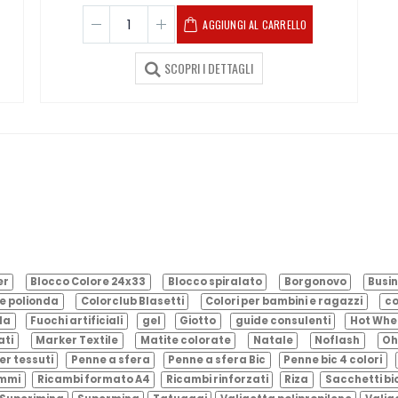
AGGIUNGI AL CARRELLO
SCOPRI I DETTAGLI
er
Blocco Colore 24x33
Blocco spiralato
Borgonovo
Busin
e polionda
Colorclub Blasetti
Colori per bambini e ragazzi
co
ila
Fuochi artificiali
gel
Giotto
guide consulenti
Hot Whe
ati
Marker Textile
Matite colorate
Natale
Noflash
Oh
er tessuti
Penne a sfera
Penne a sfera Bic
Penne bic 4 colori
ammi
Ricambi formato A4
Ricambi rinforzati
Riza
Sacchetti bi