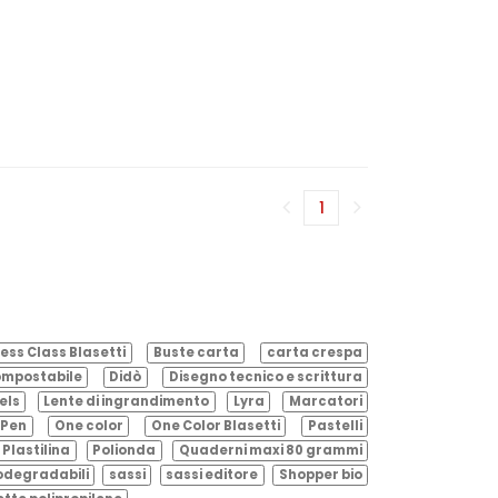
1
(corrente)
ess Class Blasetti
Buste carta
carta crespa
mpostabile
Didò
Disegno tecnico e scrittura
els
Lente di ingrandimento
Lyra
Marcatori
Pen
One color
One Color Blasetti
Pastelli
Plastilina
Polionda
Quaderni maxi 80 grammi
odegradabili
sassi
sassi editore
Shopper bio