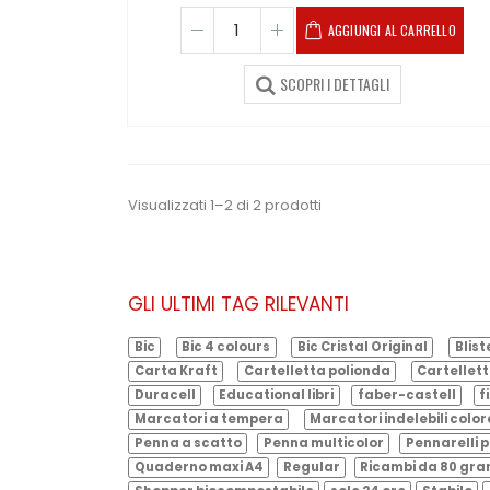
AGGIUNGI AL CARRELLO
SCOPRI I DETTAGLI
Visualizzati 1–2 di 2 prodotti
GLI ULTIMI TAG RILEVANTI
Bic
Bic 4 colours
Bic Cristal Original
Blist
Carta Kraft
Cartelletta polionda
Cartellett
Duracell
Educational libri
faber-castell
f
Marcatori a tempera
Marcatori indelebili color
Penna a scatto
Penna multicolor
Pennarelli p
Quaderno maxi A4
Regular
Ricambi da 80 gr