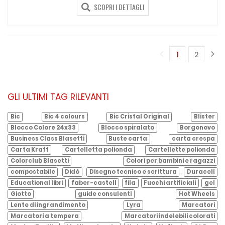
SCOPRI I DETTAGLI
1
2
(corrente)
GLI ULTIMI TAG RILEVANTI
Bic
Bic 4 colours
Bic Cristal Original
Blister
Blocco Colore 24x33
Blocco spiralato
Borgonovo
Business Class Blasetti
Buste carta
carta crespa
Carta Kraft
Cartelletta polionda
Cartellette polionda
Colorclub Blasetti
Colori per bambini e ragazzi
compostabile
Didò
Disegno tecnico e scrittura
Duracell
Educational libri
faber-castell
fila
Fuochi artificiali
gel
Giotto
guide consulenti
Hot Wheels
Lente di ingrandimento
Lyra
Marcatori
Marcatori a tempera
Marcatori indelebili colorati