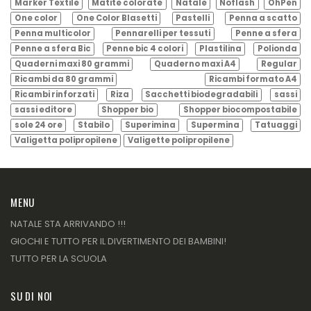
Marker Textile
Matite colorate
Natale
Noflash
OhPen
One color
One Color Blasetti
Pastelli
Penna a scatto
Penna multicolor
Pennarelli per tessuti
Penne a sfera
Penne a sfera Bic
Penne bic 4 colori
Plastilina
Polionda
Quaderni maxi 80 grammi
Quaderno maxi A4
Regular
Ricambi da 80 grammi
Ricambi formato A4
Ricambi rinforzati
Riza
Sacchetti biodegradabili
sassi
sassi editore
Shopper bio
Shopper biocompostabile
sole 24 ore
Stabilo
Superimina
Supermina
Tatuaggi
Valigetta polipropilene
Valigette polipropilene
MENU
NATALE STA ARRIVANDO !!!
GIOCHI E TUTTO PER IL DIVERTIMENTO DEI BAMBINI!
TUTTO PER LA SCUOLA
SU DI NOI