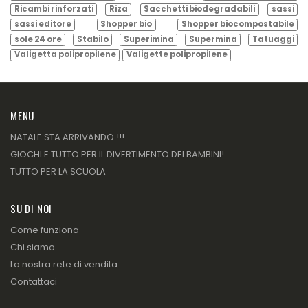
Ricambi rinforzati
Riza
Sacchetti biodegradabili
sassi
sassi editore
Shopper bio
Shopper biocompostabile
sole 24 ore
Stabilo
Superimina
Supermina
Tatuaggi
Valigetta polipropilene
Valigette polipropilene
MENU
NATALE STA ARRIVANDO !!!
GIOCHI E TUTTO PER IL DIVERTIMENTO DEI BAMBINI!
TUTTO PER LA SCUOLA
SU DI NOI
Come funziona
Chi siamo
La nostra rete di vendita
Contattaci