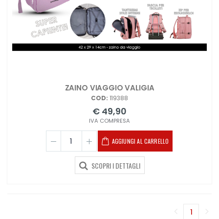
ZAINO VIAGGIO VALIGIA
COD:
119388
€ 49,90
IVA COMPRESA
AGGIUNGI AL CARRELLO
SCOPRI I DETTAGLI
1
(corren