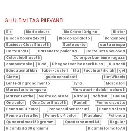
GLI ULTIMI TAG RILEVANTI
Bic
Bic 4 colours
Bic Cristal Original
Blister
Blocco Colore 24x33
Blocco spiralato
Borgonovo
Business Class Blasetti
Buste carta
carta crespa
Carta Kraft
Cartelletta polionda
Cartellette polionda
Colorclub Blasetti
Colori per bambini e ragazzi
compostabile
Didò
Disegno tecnico e scrittura
Duracell
Educational libri
faber-castell
fila
Fuochi artificiali
gel
Giotto
guide consulenti
Hot Wheels
Lente di ingrandimento
Lyra
Marcatori
Marcatori a tempera
Marcatori indelebili colorati
Marker Textile
Matite colorate
Natale
Noflash
OhPen
One color
One Color Blasetti
Pastelli
Penna a scatto
Penna multicolor
Pennarelli per tessuti
Penne a sfera
Penne a sfera Bic
Penne bic 4 colori
Plastilina
Polionda
Quaderni maxi 80 grammi
Quaderno maxi A4
Regular
Ricambi da 80 grammi
Ricambi formato A4