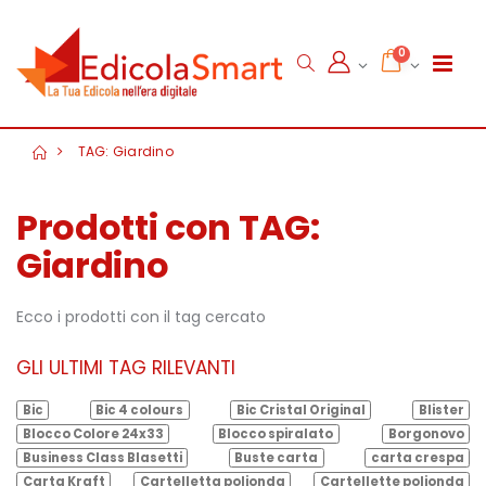
0
TAG: Giardino
Prodotti con TAG:
Giardino
Ecco i prodotti con il tag cercato
GLI ULTIMI TAG RILEVANTI
Bic
Bic 4 colours
Bic Cristal Original
Blister
Blocco Colore 24x33
Blocco spiralato
Borgonovo
Business Class Blasetti
Buste carta
carta crespa
Carta Kraft
Cartelletta polionda
Cartellette polionda