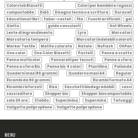
Colorclub Blasetti
Colori per bambini e ragazzi
compostabile
Didò
Disegno tecnico e scrittura
Duracell
Educational libri
faber-castell
fila
Fuochi artificiali
gel
Giotto
guide consulenti
Hot Wheels
Lente di ingrandimento
Lyra
Marcatori
Marcatori a tempera
Marcatori indelebili colorati
Marker Textile
Matite colorate
Natale
Noflash
OhPen
One color
One Color Blasetti
Pastelli
Penna a scatto
Penna multicolor
Pennarelli per tessuti
Penne a sfera
Penne a sfera Bic
Penne bic 4 colori
Plastilina
Polionda
Quaderni maxi 80 grammi
Quaderno maxi A4
Regular
Ricambi da 80 grammi
Ricambi formato A4
Ricambi rinforzati
Riza
Sacchetti biodegradabili
sassi
sassi editore
Shopper bio
Shopper biocompostabile
sole 24 ore
Stabilo
Superimina
Supermina
Tatuaggi
Valigetta polipropilene
Valigette polipropilene
MENU