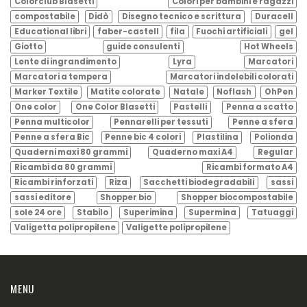
Colorclub Blasetti
Colori per bambini e ragazzi
compostabile
Didò
Disegno tecnico e scrittura
Duracell
Educational libri
faber-castell
fila
Fuochi artificiali
gel
Giotto
guide consulenti
Hot Wheels
Lente di ingrandimento
Lyra
Marcatori
Marcatori a tempera
Marcatori indelebili colorati
Marker Textile
Matite colorate
Natale
Noflash
OhPen
One color
One Color Blasetti
Pastelli
Penna a scatto
Penna multicolor
Pennarelli per tessuti
Penne a sfera
Penne a sfera Bic
Penne bic 4 colori
Plastilina
Polionda
Quaderni maxi 80 grammi
Quaderno maxi A4
Regular
Ricambi da 80 grammi
Ricambi formato A4
Ricambi rinforzati
Riza
Sacchetti biodegradabili
sassi
sassi editore
Shopper bio
Shopper biocompostabile
sole 24 ore
Stabilo
Superimina
Supermina
Tatuaggi
Valigetta polipropilene
Valigette polipropilene
MENU