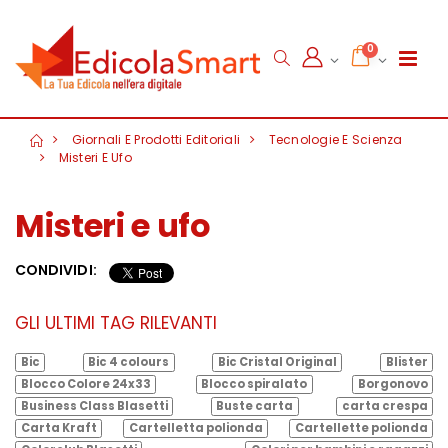
0
Giornali E Prodotti Editoriali
Tecnologie E Scienza
Misteri E Ufo
Misteri e ufo
CONDIVIDI:
GLI ULTIMI TAG RILEVANTI
Bic
Bic 4 colours
Bic Cristal Original
Blister
Blocco Colore 24x33
Blocco spiralato
Borgonovo
Business Class Blasetti
Buste carta
carta crespa
Carta Kraft
Cartelletta polionda
Cartellette polionda