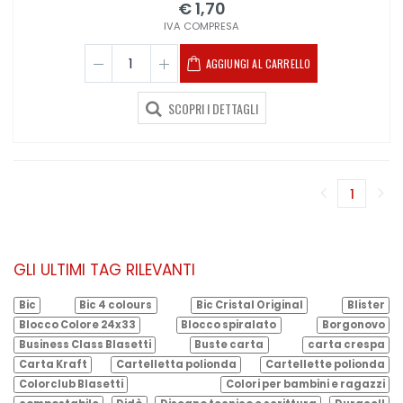
€ 1,70
IVA COMPRESA
AGGIUNGI AL CARRELLO
SCOPRI I DETTAGLI
1
(corren
GLI ULTIMI TAG RILEVANTI
Bic
Bic 4 colours
Bic Cristal Original
Blister
Blocco Colore 24x33
Blocco spiralato
Borgonovo
Business Class Blasetti
Buste carta
carta crespa
Carta Kraft
Cartelletta polionda
Cartellette polionda
Colorclub Blasetti
Colori per bambini e ragazzi