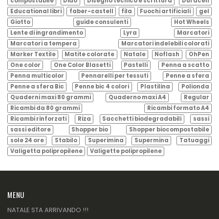
compostabile
Didò
Disegno tecnico e scrittura
Duracell
Educational libri
faber-castell
fila
Fuochi artificiali
gel
Giotto
guide consulenti
Hot Wheels
Lente di ingrandimento
Lyra
Marcatori
Marcatori a tempera
Marcatori indelebili colorati
Marker Textile
Matite colorate
Natale
Noflash
OhPen
One color
One Color Blasetti
Pastelli
Penna a scatto
Penna multicolor
Pennarelli per tessuti
Penne a sfera
Penne a sfera Bic
Penne bic 4 colori
Plastilina
Polionda
Quaderni maxi 80 grammi
Quaderno maxi A4
Regular
Ricambi da 80 grammi
Ricambi formato A4
Ricambi rinforzati
Riza
Sacchetti biodegradabili
sassi
sassi editore
Shopper bio
Shopper biocompostabile
sole 24 ore
Stabilo
Superimina
Supermina
Tatuaggi
Valigetta polipropilene
Valigette polipropilene
MENU
NATALE STA ARRIVANDO !!!