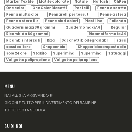
Marker Textile
Matite colorate
Natale
Noflash
OhPen
One color
One Color Blasetti
Pastelli
Penna a scatto
Penna multicolor
Pennarelli per tessuti
Penne a sfera
Penne a sfera Bic
Penne bic 4 colori
Plastilina
Polionda
Quaderni maxi 80 grammi
Quaderno maxi A4
Regular
Ricambi da 80 grammi
Ricambi formato A4
Ricambi rinforzati
Riza
Sacchetti biodegradabili
sassi
sassi editore
Shopper bio
Shopper biocompostabile
sole 24 ore
Stabilo
Superimina
Supermina
Tatuaggi
Valigetta polipropilene
Valigette polipropilene
MENU
NATALE STA ARRIVANDO !!!
GIOCHI E TUTTO PER IL DIVERTIMENTO DEI BAMBINI!
TUTTO PER LA SCUOLA
SU DI NOI