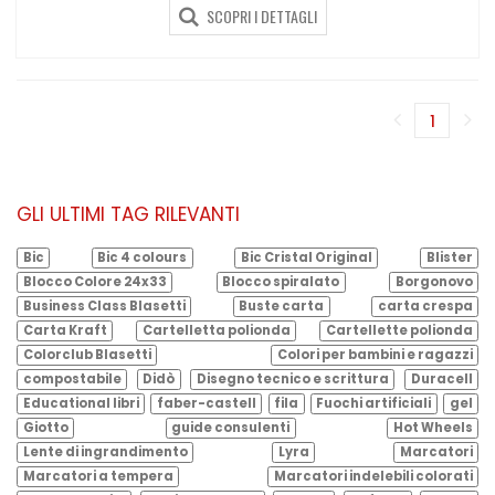
SCOPRI I DETTAGLI
1
(corren
GLI ULTIMI TAG RILEVANTI
Bic
Bic 4 colours
Bic Cristal Original
Blister
Blocco Colore 24x33
Blocco spiralato
Borgonovo
Business Class Blasetti
Buste carta
carta crespa
Carta Kraft
Cartelletta polionda
Cartellette polionda
Colorclub Blasetti
Colori per bambini e ragazzi
compostabile
Didò
Disegno tecnico e scrittura
Duracell
Educational libri
faber-castell
fila
Fuochi artificiali
gel
Giotto
guide consulenti
Hot Wheels
Lente di ingrandimento
Lyra
Marcatori
Marcatori a tempera
Marcatori indelebili colorati