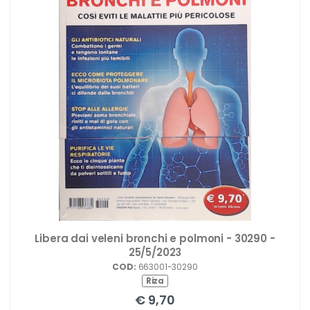
Libera dai veleni bronchi e polmoni - 30290 -
25/5/2023
COD:
663001-30290
Riza
€ 9,70