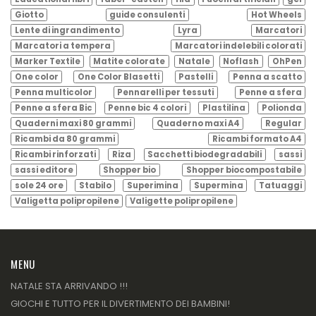
Giotto
guide consulenti
Hot Wheels
Lente di ingrandimento
Lyra
Marcatori
Marcatori a tempera
Marcatori indelebili colorati
Marker Textile
Matite colorate
Natale
Noflash
OhPen
One color
One Color Blasetti
Pastelli
Penna a scatto
Penna multicolor
Pennarelli per tessuti
Penne a sfera
Penne a sfera Bic
Penne bic 4 colori
Plastilina
Polionda
Quaderni maxi 80 grammi
Quaderno maxi A4
Regular
Ricambi da 80 grammi
Ricambi formato A4
Ricambi rinforzati
Riza
Sacchetti biodegradabili
sassi
sassi editore
Shopper bio
Shopper biocompostabile
sole 24 ore
Stabilo
Superimina
Supermina
Tatuaggi
Valigetta polipropilene
Valigette polipropilene
MENU
NATALE STA ARRIVANDO !!!
GIOCHI E TUTTO PER IL DIVERTIMENTO DEI BAMBINI!